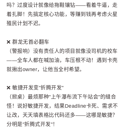
吗？过度设计就像给拖鞋镶钻——看着牛逼，走
着扎脚！先搞定核心功能，等赚到钱再考虑火星
殖民计划不迟。
❌ 群龙无首必翻车
（警报响）没有责任人的项目就像没司机的校车
——全车人都在喊加油，车压根不动！遇到卡壳
就揪出owner，让他当全村希望。
❌ 敏捷开发变"折腾开发"
（掀桌）最烦那种"上午瀑布流下午站会"的缝合
怪！说好敏捷开发，结果Deadline卡死、需求不
让改，天天填表格比代码还多——这哪是敏捷？
分明是"折腾式开发"！