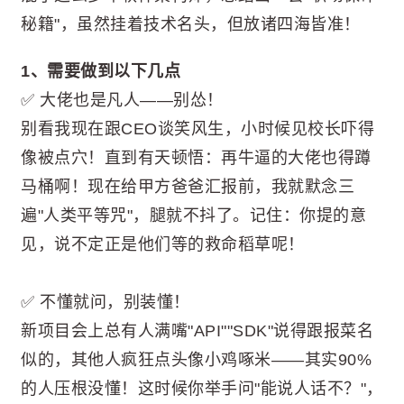
秘籍"，虽然挂着技术名头，但放诸四海皆准！
1、需要做到以下几点
✅ 大佬也是凡人——别怂！
别看我现在跟CEO谈笑风生，小时候见校长吓得
像被点穴！直到有天顿悟：再牛逼的大佬也得蹲
马桶啊！现在给甲方爸爸汇报前，我就默念三
遍"人类平等咒"，腿就不抖了。记住：你提的意
见，说不定正是他们等的救命稻草呢！
✅ 不懂就问，别装懂！
新项目会上总有人满嘴"API""SDK"说得跟报菜名
似的，其他人疯狂点头像小鸡啄米——其实90%
的人压根没懂！这时候你举手问"能说人话不？"，