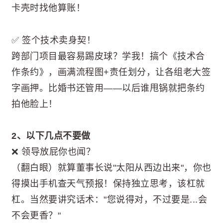
卡壳时找他算账！
✅ 签个技术卖身契！
跨部门项目最容易踢皮球？学我！搞个《技术合
作条约》，画满流程图+责任划分，让各组老大签
字画押。比婚书还管用——以后谁甩锅就把条约
拍他脸上！
2、以下几点不要做
❌ 领导放屁你也闻？
（翻白眼）就算董事长说"太阳从西边出来"，你也
得摸出手机查天气预报！保持独立思考，该杠就
杠。当然要讲究话术："您说得对，不过要是...会
不会更香？"