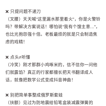
❌ 只提问题不递刀
（叉腰）天天喊"这里漏水那里着火"，你是火警铃
吗？带解决方案说话！哪怕说"我有个馊主意..."，
也比光抱怨强十倍。老板最烦的就是只会制造焦
虑的戏精！
❌ 点头≠听懂
（冷笑）刚才那群小鸡啄米的，信不信你一问他
们就露馅？真正的行家都擅长把天书翻译成人
话，就像把数学公式变成抖音神曲！
❌ 别把简单事整成俄罗斯套娃
（扶额）见过为防地震给铅笔盒装减震弹簧的