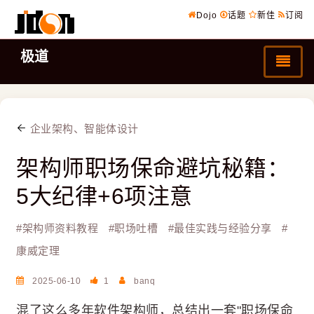
Dojo
话题
新佳
订阅
极道
企业架构、智能体设计
架构师职场保命避坑秘籍：
5大纪律+6项注意
#
架构师资料教程
#
职场吐槽
#
最佳实践与经验分享
#
康威定理
2025-06-10
1
banq
混了这么多年软件架构师，总结出一套"职场保命