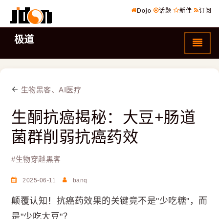
Dojo
话题
新佳
订阅
极道
生物黑客、AI医疗
生酮抗癌揭秘：大豆+肠道
菌群削弱抗癌药效
#
生物穿越黑客
2025-06-11
banq
颠覆认知！抗癌药效果的关键竟不是"少吃糖"，而
是"少吃大豆"？