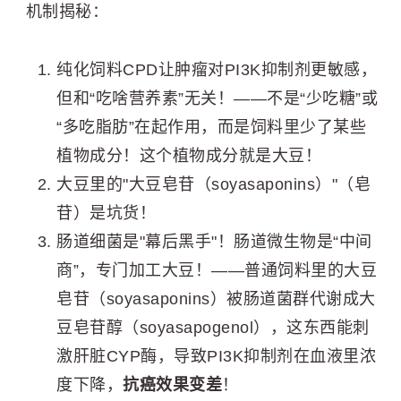
机制揭秘：
纯化饲料CPD让肿瘤对PI3K抑制剂更敏感，
但和“吃啥营养素”无关！——不是“少吃糖”或
“多吃脂肪”在起作用，而是饲料里少了某些
植物成分！这个植物成分就是大豆！
大豆里的"大豆皂苷（soyasaponins）"（皂
苷）是坑货！
肠道细菌是"幕后黑手"！肠道微生物是“中间
商”，专门加工大豆！——普通饲料里的大豆
皂苷（soyasaponins）被肠道菌群代谢成大
豆皂苷醇（soyasapogenol），这东西能刺
激肝脏CYP酶，导致PI3K抑制剂在血液里浓
度下降，
抗癌效果变差
！