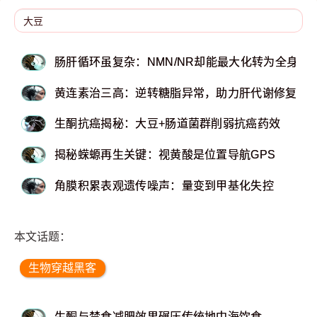
肠肝循环虽复杂：NMN/NR却能最大化转为全身NA
黄连素治三高：逆转糖脂异常，助力肝代谢修复！
生酮抗癌揭秘：大豆+肠道菌群削弱抗癌药效
揭秘蝾螈再生关键：视黄酸是位置导航GPS
角膜积累表观遗传噪声：量变到甲基化失控
本文话题：
生物穿越黑客
生酮与禁食减肥效果碾压传统地中海饮食