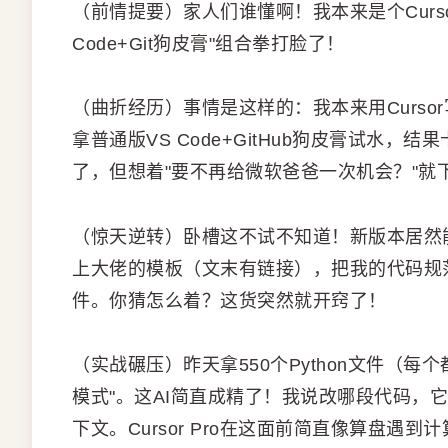
（前情提要）家人们谁懂啊！我本来是个Curso
Code+Git狗皮膏"组合拳打脸了！
（曲折经历）事情是这样的：我本来用Curs
拿普通版VS Code+GitHub狗皮膏试水
了，但想着"要不再给微软爸爸一次机会？"就下载了这个
（惊天逆转）卧槽这不试不知道！新版本居然能像训
上大佬的模板（文末有链接），把我的代码规
件。你猜怎么着？这货突然就开窍了！
（实战碾压）昨天拿550个Python文件（每个
模式"。这AI简直成精了！我说改哪段代码，
下文。Cursor Pro在这面前简直像算盘遇到