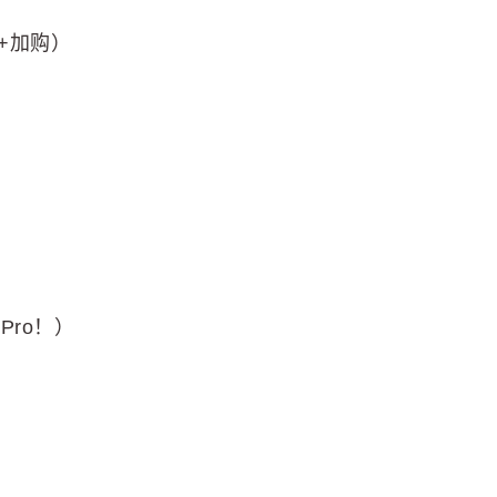
转+加购）
 Pro！）