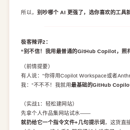
所以，
别吵哪个 AI 更强了，选你喜欢的工具
极客辣评2：
“别不信！我用最普通的GitHub Copilot，
（前情提要）
有人说：“你得用Copilot Workspace或者An
我：“不不不！我就用
最基础的GitHub Copil
（实战1：轻松建网站）
先拿个人作品集网站试水——
就扔给它一个指令文件+几句提示词
，这货直