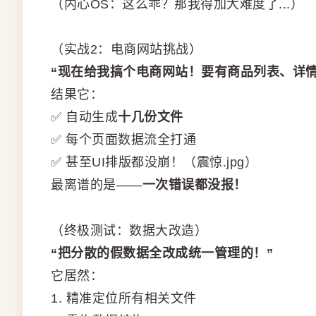
（内心OS：这么乖？那我得加大难度了...）
（实战2：电商网站挑战）
“现在给我搞个电商网站！要有商品列表、详
结果它：
✅ 自动生成
十几份文件
✅ 每个页面数据流全打通
✅ 甚至UI排版都没崩！（震惊.jpg）
最离谱的是——
一次错误都没报！
（终极测试：数据大改造）
“把分散的假数据全改成统一管理的！”
它居然：
1. 精准定位所有相关文件