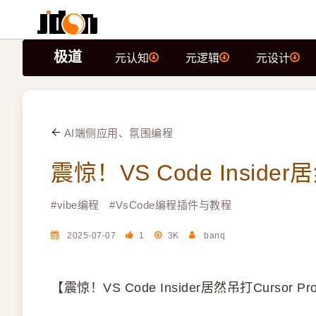
极道
元认知
元逻辑
元设计
AI端侧应用、氛围编程
震惊！VS Code Insider居
#
vibe编程
#
VsCode编程插件与教程
2025-07-07
1
3K
banq
【震惊！VS Code Insider居然吊打Curso