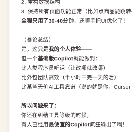
2. 重构数据结构
3. 保持所有页面功能正常（比如点商品能跳
全程只用了30-40分钟
，还顺手把UI优化了！
（暴论总结）
是，这
只是我的个人体验
——
但一个
基础版Copilot
就能做到：
比人类程序员听话（让改哪就改哪）
比外包团队高效（半小时干完一天的活）
比某些天价AI工具靠谱（说的就是你，Cursor
所以问题来了：
你还在纠结工具等级的时候，
有人已经用
最便宜的Copilot
疯狂输出了啊！