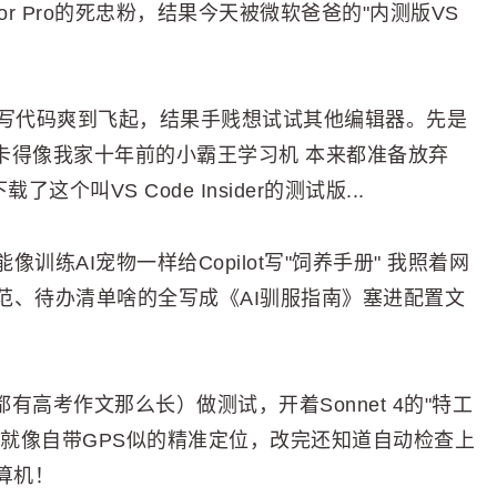
r Pro的死忠粉，结果今天被微软爸爸的"内测版VS
or写代码爽到飞起，结果手贱想试试其他编辑器。先是
，结果卡得像我家十年前的小霸王学习机 本来都准备放弃
叫VS Code Insider的测试版...
练AI宠物一样给Copilot写"饲养手册" 我照着网
范、待办清单啥的全写成《AI驯服指南》塞进配置文
都有高考作文那么长）做测试，开着Sonnet 4的"特工
它就像自带GPS似的精准定位，改完还知道自动检查上
计算机！