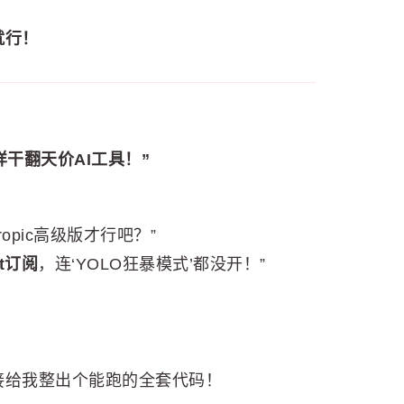
就行！
照样干翻天价AI工具！”
thropic高级版才行吧？”
ot订阅
，连‘YOLO狂暴模式’都没开！”
接给我整出个能跑的全套代码！