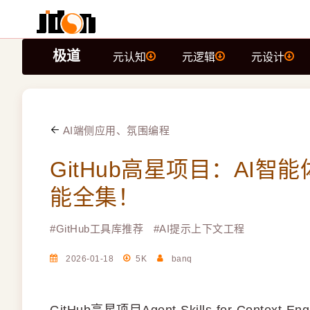
极道
元认知
元逻辑
元设计
AI端侧应用、氛围编程
GitHub高星项目：AI
能全集！
#
GitHub工具库推荐
#
AI提示上下文工程
2026-01-18
5K
banq