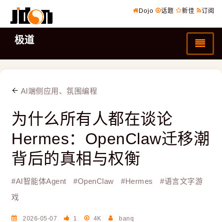
Dojo
话题
新佳
订阅
极道
AI端侧应用、氛围编程
为什么所有人都在谈论
Hermes：OpenClaw迁移潮
背后的真相与权衡
#
AI智能体Agent
#
OpenClaw
#
Hermes
#
语言文字游
戏
2026-05-07
1
4K
banq