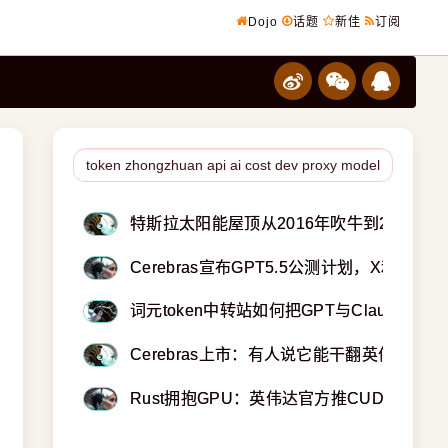
Dojo
话题
新佳
订阅
特斯拉太阳能屋顶从2016年吹牛到2026年
Cerebras宣布GPT5.5公测计划，X和Red
词元token中转站如何把GPT与Claude算
Cerebras上市：有人说它能干翻英伟达 |
Rust拥抱GPU：英伟达官方推CUDA-oxi