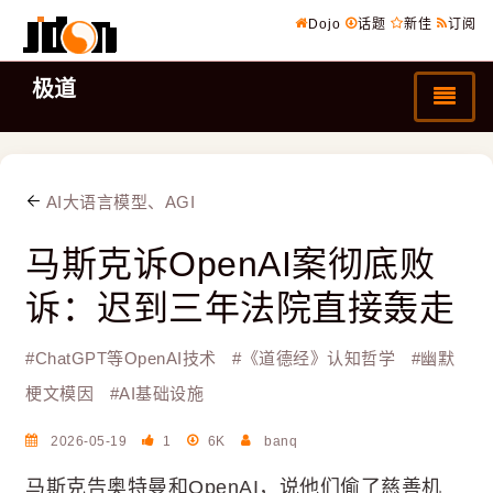
Dojo
话题
新佳
订阅
极道
AI大语言模型、AGI
马斯克诉OpenAI案彻底败
诉：迟到三年法院直接轰走
#
ChatGPT等OpenAI技术
#
《道德经》认知哲学
#
幽默
梗文模因
#
AI基础设施
2026-05-19
1
6K
banq
马斯克告奥特曼和OpenAI，说他们偷了慈善机