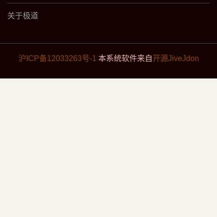
关于极道
沪ICP备12033263号-1
本系统软件来自
开源JiveJdon