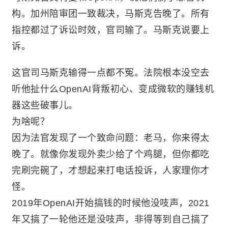
构。加州陪审团一致裁决，马斯克告晚了。所有
指控都过了诉讼时效，官司输了。马斯克说要上
诉。
这官司马斯克输得一点都不冤。法院根本没空去
听他扯什么OpenAI背叛初心、变成微软的赚钱机
器这些破事儿。
为啥呢？
因为法官发现了一个致命问题：老马，你来得太
晚了。就像你发现外卖少给了个鸡腿，但你都吃
完刷完碗了，才想起来打电话投诉，人家理你才
怪。
2019年OpenAI开始搞钱的时候他没吱声，2021
年又搞了一轮他还是没吱声，非得等到自己搞了