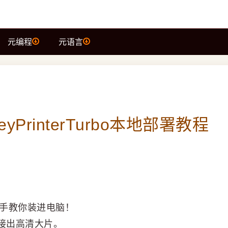
元编程
元语言
PrinterTurbo本地部署教程
手把手教你装进电脑！
接出高清大片。