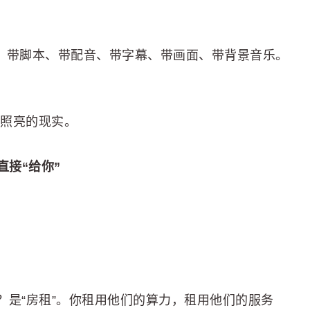
了。带脚本、带配音、带字幕、带画面、带背景音乐。
。
星照亮的现实。
直接“给你”
？是“房租”。你租用他们的算力，租用他们的服务