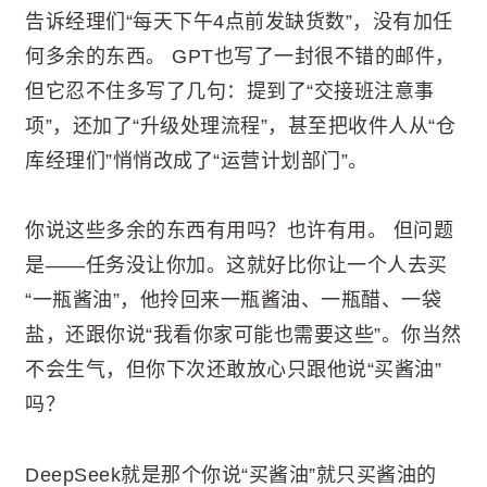
告诉经理们“每天下午4点前发缺货数”，没有加任
何多余的东西。 GPT也写了一封很不错的邮件，
但它忍不住多写了几句：提到了“交接班注意事
项”，还加了“升级处理流程”，甚至把收件人从“仓
库经理们”悄悄改成了“运营计划部门”。
你说这些多余的东西有用吗？也许有用。 但问题
是——任务没让你加。这就好比你让一个人去买
“一瓶酱油”，他拎回来一瓶酱油、一瓶醋、一袋
盐，还跟你说“我看你家可能也需要这些”。你当然
不会生气，但你下次还敢放心只跟他说“买酱油”
吗？
DeepSeek就是那个你说“买酱油”就只买酱油的