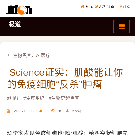
Dojo
话题
新佳
订阅
极道
生物黑客、AI医疗
iScience证实：肌酸能让你
的免疫细胞“反杀”肿瘤
#
肌酸
#
免疫系统
#
生物穿越黑客
2026-06-12
1
7K
banq
科学家发现免疫细胞也“嗑”肌酸：给树突状细胞充