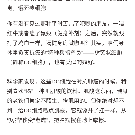
电，饿死癌细胞
你有没有见过那种平时蔫儿了吧唧的朋友，一喝
红牛或者嗑了氮泵（健身补剂）之后，突然就跟
打了鸡血一样，满健身房嗷嗷叫？其实，咱们身
体里负责抗癌的“特种兵指挥员”——树突状细胞
（简称DC细胞），也有类似的癖好。
科学家发现，这些DC细胞在对抗肿瘤的时候，特
别喜欢“喝”一种叫肌酸的饮料。肌酸这东西，健身
的老铁们肯定不陌生，增肌用的。但你绝对想不
到，给DC细胞喂点肌酸，它就像开了挂一样，从
“病猫”秒变“老虎”，把肿瘤按在地上摩擦。