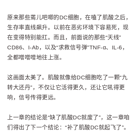
原来那些蔫儿吧唧的DC细胞，在嗑了肌酸之后，
生存率直线飙升。以前在恶劣环境下容易死，现
在变得特别能扛。而且，前面说的那些“天线”
CD86、I-Ab，以及“求救信号弹”TNF-α、IL-6，
全都噌噌噌地往上涨。
这画面太美了。肌酸就像给DC细胞吃了一颗“九
转大还丹”，不仅让它活得更久，还让它吼得更
响，信号传得更远。
上一章的结论是“缺了肌酸DC就废了”，这一章咱
们得出了下一个结论：“补了肌酸DC就起飞了”。