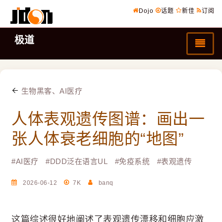
Dojo
话题
新佳
订阅
极道
生物黑客、AI医疗
人体表观遗传图谱：画出一
张人体衰老细胞的“地图”
#
AI医疗
#
DDD泛在语言UL
#
免疫系统
#
表观遗传
2026-06-12
7K
banq
这篇综述很好地阐述了表观遗传漂移和细胞应激