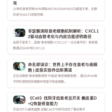
攻
21种抗衰老药物大PK揭晓ABT263与ARV825为最强王者，生酮
饮食与SGLT2抑制剂联.
非瑟酮清除衰老细胞机制解析：CXCL1
2驱动血管老化与内皮功能逆转路径
血管不是老了，是被“衰老细胞+CXCL12”一点点毒坏的！衰老细
胞通过SASP和CXCL12.
命名即误诊：世界上不存在衰老与癌细
胞 | 皮肤实验炸出新赛道
正在试图把“衰老细胞清除”升级成“衰老细胞管理”，通过GPX4调
节同时清除危险细胞并修复可恢复细胞，.
《Cell》找到牙齿衰老总开关 槲皮素D
+Q恢复修复能力
牙齿为什么越老越脆 这篇Cell子刊研究找到了幕后推手 .