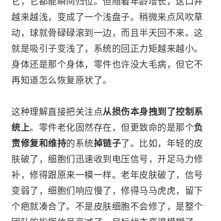
它，它都能瞬间归位。但随着年龄增长，这口井
越来越浅，变成了一个浅盘子。稍微来点风吹草
动，球就骨碌碌滚到一边，而且半天回不来。这
就是吸引子变浅了，系统的回正力矩越来越小。
身体还是那个身体，零件也许没大毛病，但它不
再知道怎么恢复原状了。
这种理解直接把关注点
从损伤本身拽到了控制系
统上
。零件老化固然存在，但更致命的是那个
负
责修复和维持
的系统
掉链子
了。比如，年轻的皮
肤破了，细胞们迅速收到电压信号，开足马力修
补，修得跟原来一模一样。老年皮肤破了，信号
变弱了，细胞们响应慢了，修得马马虎虎，留下
个疤就凑合了。不是皮肤细胞不会修了，是整个