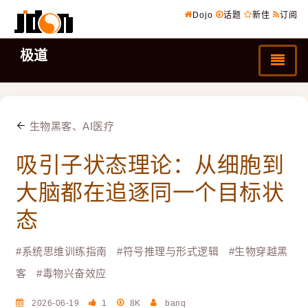
Dojo
话题
新佳
订阅
极道
生物黑客、AI医疗
吸引子状态理论：从细胞到
大脑都在追逐同一个目标状
态
#
系统思维训练指南
#
符号推理与形式逻辑
#
生物穿越黑
客
#
毒物兴奋效应
2026-06-19
1
8K
banq