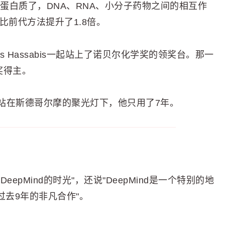
经不预测蛋白质了，DNA、RNA、小分子药物之间的相互作
比前代方法提升了1.8倍。
mis Hassabis一起站上了诺贝尔化学奖的领奖台。那一
奖得主。
站在斯德哥尔摩的聚光灯下，他只用了7年。
pMind的时光"，还说"DeepMind是一个特别的地
谢过去9年的非凡合作"。