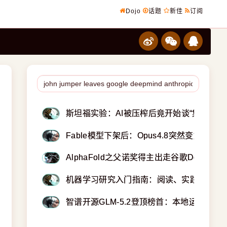
Dojo
话题
新佳
订阅
斯坦福实验：AI被压榨后竟开始谈“集体谈判
Fable模型下架后：Opus4.8突然变好了
AlphaFold之父诺奖得主出走谷歌DeepMind转
机器学习研究入门指南：阅读、实践与心态
智谱开源GLM-5.2登顶榜首：本地运行需1.