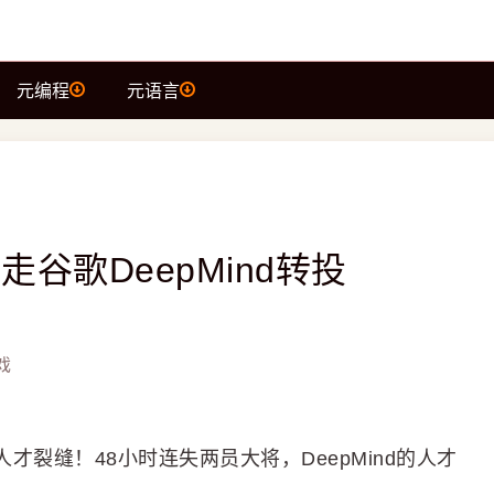
元编程
元语言
出走谷歌DeepMind转投
戏
帝国的人才裂缝！48小时连失两员大将，DeepMind的人才