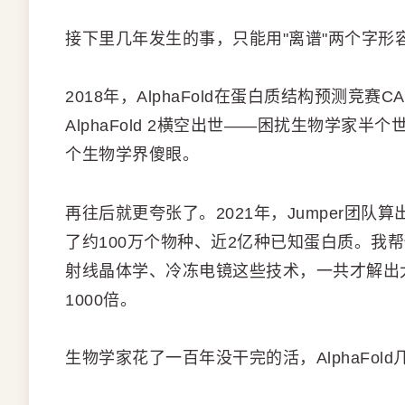
接下里几年发生的事，只能用"离谱"两个字形
2018年，AlphaFold在蛋白质结构预测竞
AlphaFold 2横空出世——困扰生物学家半
个生物学界傻眼。
再往后就更夸张了。2021年，Jumper团
了约100万个物种、近2亿种已知蛋白质。我帮你
射线晶体学、冷冻电镜这些技术，一共才解出大
1000倍。
生物学家花了一百年没干完的活，AlphaFo