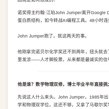
困局是如何炼成的？
诺奖得主约翰·江珀John Jumper离开Google D
蛋白质结构，如今转战AI编程工具。48小时
John Jumper跑了。就这两天的事。
他刚拿完诺贝尔化学奖还不到两年，扭头就去了An
里发凉——人才脚投票，从来都是最诚实的信
他是谁？数学物理双修，博士毕业半年直接挑
先说这人什么来头。John Jumper，19
学和物理双学位。这还不够，又拿了马歇尔奖