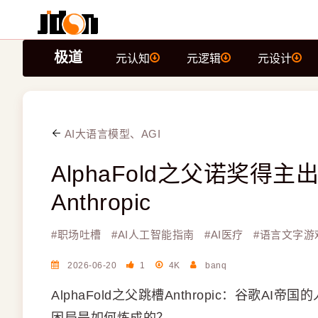
极道
元认知
元逻辑
元设计
AI大语言模型、AGI
AlphaFold之父诺奖得主
Anthropic
#
职场吐槽
#
AI人工智能指南
#
AI医疗
#
语言文字游
2026-06-20
1
4K
banq
AlphaFold之父跳槽Anthropic：谷歌AI