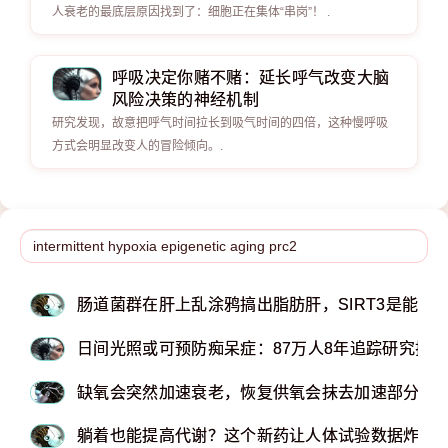
人衰老的最底层原因找到了：细胞正在集体“串岗”！ .
呼吸决定你赌不赌：延长呼气改变大脑
风险决策的神经机制
研究发现，故意把呼气时间拉长到吸气时间的四倍，这种慢呼吸
方式会明显改变人的冒险倾向。.
肠道菌群在肝上乱涂鸦搞出脂肪肝，SIRT3是能擦
日间光照或可预防痴呆症：87万人8年追踪研究揭
缺氧会突然加速衰老，恢复供氧会抹去加速部分！
躺着也能提高代谢？这个新药让人体试验数据炸了