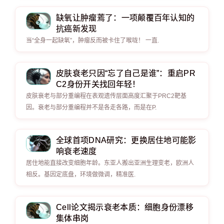
缺氧让肿瘤蔫了：一项颠覆百年认知的
抗癌新发现
当“全身一起缺氧”，肿瘤反而被卡住了喉咙！ 一直.
皮肤衰老只因“忘了自己是谁”：重启PR
C2身份开关找回年轻！
皮肤衰老与部分重编程在表观遗传层面高度汇聚于PRC2靶基
因。衰老与部分重编程并不是各走各路，而是在P.
全球首项DNA研究：更换居住地可能影
响衰老速度
居住地能直接改变细胞年龄。东亚人搬出亚洲生理变老，欧洲人
相反。基因定底盘，环境做微调，精准医.
Cell论文揭示衰老本质：细胞身份漂移
集体串岗