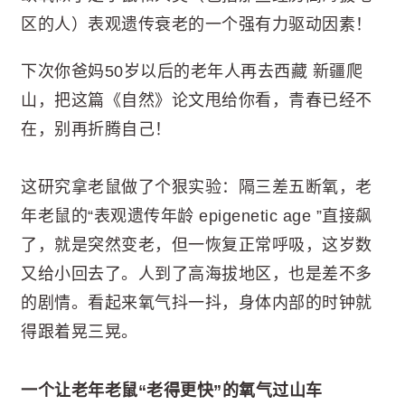
区的人）表观遗传衰老的一个强有力驱动因素！
下次你爸妈50岁以后的老年人再去西藏 新疆爬
山，把这篇《自然》论文甩给你看，青春已经不
在，别再折腾自己！
这研究拿老鼠做了个狠实验：隔三差五断氧，老
年老鼠的“表观遗传年龄 epigenetic age ”直接飙
了，就是突然变老，但一恢复正常呼吸，这岁数
又给小回去了。人到了高海拔地区，也是差不多
的剧情。看起来氧气抖一抖，身体内部的时钟就
得跟着晃三晃。
一个让老年老鼠“老得更快”的氧气过山车