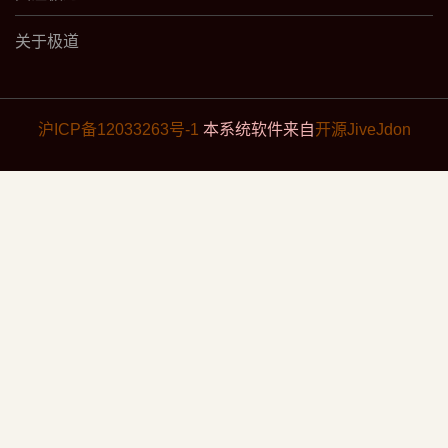
关于极道
沪ICP备12033263号-1
本系统软件来自
开源JiveJdon