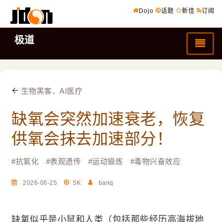
Dojo
话题
新佳
订阅
极道
生物黑客、AI医疗
缺氧会突然加速衰老，恢复
供氧会抹去加速部分！
#
抗氧化
#
表观遗传
#
运动锻炼
#
毒物兴奋效应
2026-06-25
5K
banq
缺氧似乎是小鼠和人类（包括那些经历高海拔地