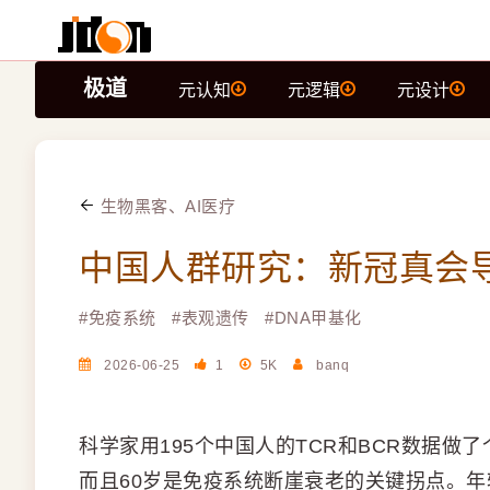
极道
元认知
元逻辑
元设计
生物黑客、AI医疗
中国人群研究：新冠真会
#
免疫系统
#
表观遗传
#
DNA甲基化
2026-06-25
1
5K
banq
科学家用195个中国人的TCR和BCR数据
而且60岁是免疫系统断崖衰老的关键拐点。