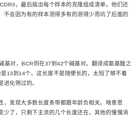
提取CDR3，最后搞出每个样本的克隆组成清单。他们还
，不会因为有的样本测得多有的测得少而坑了后面的
个碱基对，BCR则在37到42个碱基对。翻译成氨基酸之
CR是13到14个。这长度不是随便长的，太短了够不着
是进化筛过的。
性，发现大多数长度条带都跟年龄负相关。啥意思
变少了，只剩下主流的几个长度还在，其他的慢慢消