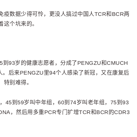
疫数据少得可怜，更没人搞过中国人TCR和BCR两
着这个坑来的。
到93岁的健康志愿者，分成了PENGZU和CMUCH
2人。后来PENGZU里94个人感染了新冠，又在康复后
，特别难得。
45到59岁叫中年组，60到74岁叫老年组，75到93
A，然后用多重PCR专门扩增TCR和BCR的CDR3