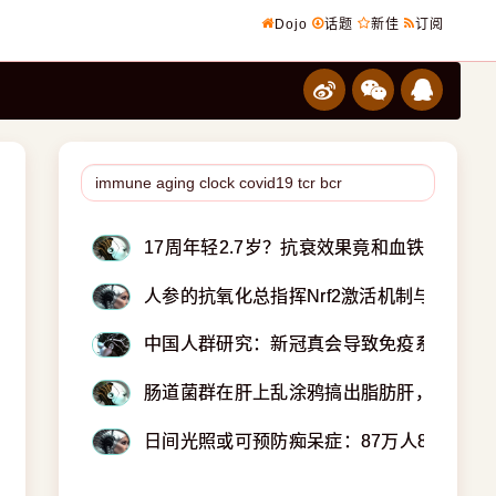
Dojo
话题
新佳
订阅
17周年轻2.7岁？抗衰效果竟和血铁含量有
人参的抗氧化总指挥Nrf2激活机制与临床应
中国人群研究：新冠真会导致免疫系统变老
肠道菌群在肝上乱涂鸦搞出脂肪肝，SIRT
日间光照或可预防痴呆症：87万人8年追踪