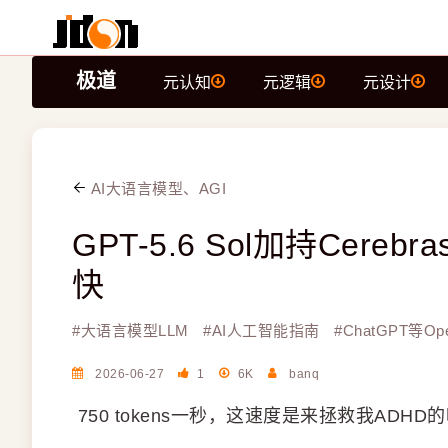
极道
元认知
元逻辑
元设计
AI大语言模型、AGI
GPT-5.6 Sol加持Cere
快
#
大语言模型LLM
#
AI人工智能指南
#
ChatGPT等Op
2026-06-27
1
6K
banq
750 tokens一秒，这速度是来拯救我ADHD