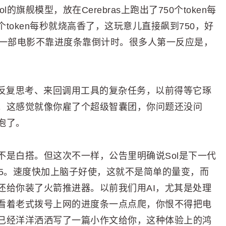
ol的旗舰模型，放在Cerebras上跑出了750个token每
oken每秒就烧高香了，这玩意儿直接飙到750，好
载一部电影不靠进度条靠倒计时。很多人第一反应是，
I反复思考、来回调用工具的复杂任务，以前得等它琢
。这感觉就像你雇了个超级智囊团，你问题还没问
泡了。
是白搭。但这次不一样，公告里明确说Sol是下一代
hos 5。速度快加上脑子好使，这就不是简单的量变，而
还给你装了火箭推进器。以前我们用AI，尤其是处理
看着老式拨号上网的进度条一点点爬，你恨不得把电
已经洋洋洒洒写了一篇小作文给你，这种体验上的鸿