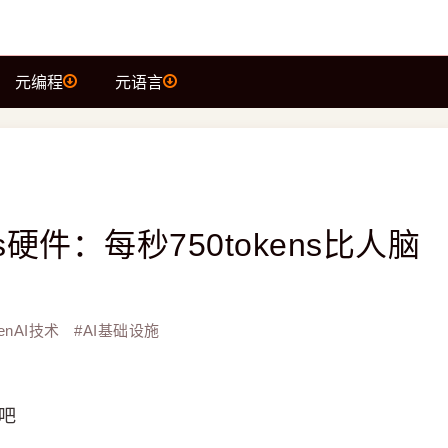
元编程
元语言
bras硬件：每秒750tokens比人脑
enAI技术
#
AI基础设施
的吧