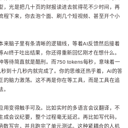
型，光是把几十页的财报读进去就得花不少时间，再
流程下来，你去泡个面、刷几个短视频、甚至开个小
本来脑子里有条清晰的逻辑线，等着AI反馈然后接着
等AI终于吐出结果，你还得重新回忆刚才在想什么。
待简直就是酷刑。而750 tokens每秒，意味着一
在几秒到十几秒内就完成了。你的思维还热乎着，AI的答
正的脑力激荡。这不再是你在等工具，而是工具在追
法。
应用变得触手可及。比如实时的多语言会议翻译，不
生成会议纪要，整个过程毫无延迟。再比如写代码，
的函数写完，并且跑完了单元测试。这种紧耦合的人机