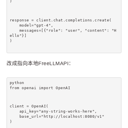
)
response = client.chat.completions.create(
    model="gpt-4",
    messages=[{"role": "user", "content": "H
ello"}]
)
改成指向本地FreeLLMAPI：
python
from openai import OpenAI
client = OpenAI(
    api_key="any-string-works-here",
    base_url="http://localhost:8080/v1"
)