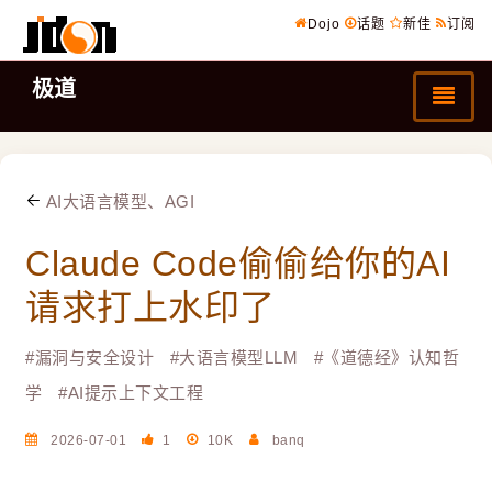
Dojo
话题
新佳
订阅
极道
AI大语言模型、AGI
Claude Code偷偷给你的AI
请求打上水印了
#
漏洞与安全设计
#
大语言模型LLM
#
《道德经》认知哲
学
#
AI提示上下文工程
2026-07-01
1
10K
banq