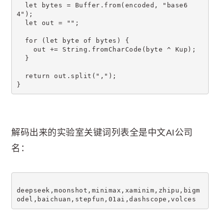
  let bytes = Buffer.from(encoded, "base6
4");
  let out = "";
  for (let byte of bytes) {
    out += String.fromCharCode(byte ^ Kup);
  }
  return out.split(",");
}
解码出来的实验室关键词列表全是中文AI公司
名：
deepseek,moonshot,minimax,xaminim,zhipu,bigm
odel,baichuan,stepfun,01ai,dashscope,volces