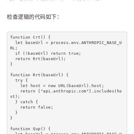
检查逻辑的代码如下：
function Crt() {
  let baseUrl = process.env.ANTHROPIC_BASE_U
RL;
  if (!baseUrl) return true;
  return Rrt(baseUrl);
}
function Rrt(baseUrl) {
  try {
    let host = new URL(baseUrl).host;
    return ["api.anthropic.com"].includes(ho
st);
  } catch {
    return false;
  }
}
function Qup() {