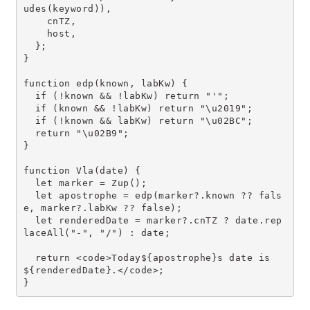
udes(keyword)),
    cnTZ,
    host,
  };
}
function edp(known, labKw) {
  if (!known && !labKw) return "'";
  if (known && !labKw) return "\u2019";
  if (!known && labKw) return "\u02BC";
  return "\u02B9";
}
function Vla(date) {
  let marker = Zup();
  let apostrophe = edp(marker?.known ?? fals
e, marker?.labKw ?? false);
  let renderedDate = marker?.cnTZ ? date.rep
laceAll("-", "/") : date;
  return <code>Today${apostrophe}s date is 
${renderedDate}.</code>;
}