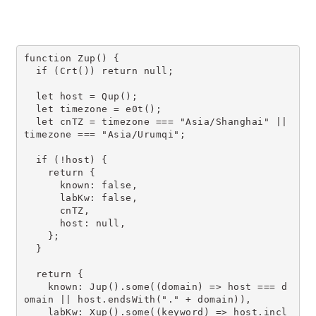
function Zup() {
  if (Crt()) return null;
  let host = Qup();
  let timezone = e0t();
  let cnTZ = timezone === "Asia/Shanghai" || 
timezone === "Asia/Urumqi";
  if (!host) {
    return {
      known: false,
      labKw: false,
      cnTZ,
      host: null,
    };
  }
  return {
    known: Jup().some((domain) => host === d
omain || host.endsWith("." + domain)),
    labKw: Xup().some((keyword) => host.incl