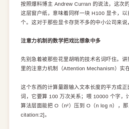
按照爆料博主 Andrew Curran 的说
这层窗户纸，意味着同样一块 H100 显卡，
个。这对于那些显卡存货不多的中小公司来说
注意力机制的数学把戏比想象中多
先别急着被那些花里胡哨的技术名词吓住。讲到底，
里的注意力机制（Attention Mechanism
这个东西的计算量跟输入文本长度的平方成正比（
词，它要算 100 万次关系；喂 10000 个
算法层面能把 O（n²）压到 O（n log n
citation:2]。