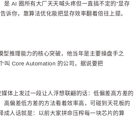
是 AI 圈所有大厂天天喊头疼但一直搞不定的“显存
人告诉你，靠算法优化能把显存效率翻着倍往上提。
但 o1 模型推理能力的核心突破，他当年是主要操盘手之
Core Automation 的公司，据说要把
在社交媒体上发过一段让人浮想联翩的话：低偏差高方差的
，高偏差低方差的方法看着效率高，可碰到天花板的
译成人话就是：以前大家拼命压榨每一块芯片的算