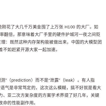
些刚花了大几千万美金囤了上万张 H100 的大厂。如
现存显卡效率翻倍，那意味着大厂手里的硬件护城河一夜之间贬
的挺在理：既然这种内存架构能被做出来，中国的大模型团
着不如赶紧开源大家一起加速。
测”（prediction）而不是“泄露”（leak）。有人指
，说话语气是非常笃定的，这次这么模糊，搞不好就是看大
力、亚二次方复杂度的方案学术界提了好几年，关键
致命的性能副作用。