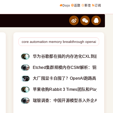
Dojo
话题
新佳
订阅
华为谷歌都在搞的内存池化CXL到底是什么
Etched集群规模内存CSM解析：铜缆如何
大厂囤显卡白囤了？OpenAI跑路高管搞出
苹果收购Rabbit 3 Times团队和Play设计工
瑞银调查：中国开源模型杀入外企AI采购，