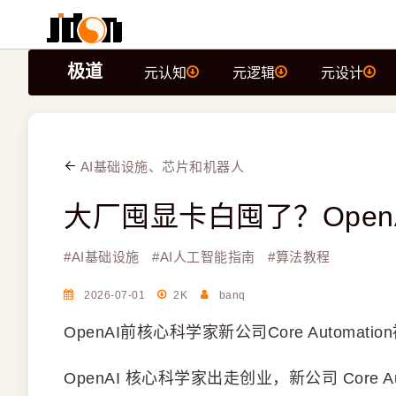
极道
元认知
元逻辑
元设计
AI基础设施、芯片和机器人
大厂囤显卡白囤了？Ope
#
AI基础设施
#
AI人工智能指南
#
算法教程
2026-07-01
2K
banq
OpenAI前核心科学家新公司Core Auto
OpenAI 核心科学家出走创业，新公司 Core