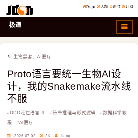
Dojo
话题
新佳
订阅
极道
生物黑客、AI医疗
Proto语言要统一生物AI设
计，我的Snakemake流水线
不服
#
DDD泛在语言UL
#
符号推理与形式逻辑
#
数据科学教
程
#
AI医疗
2026-07-02
2K
banq