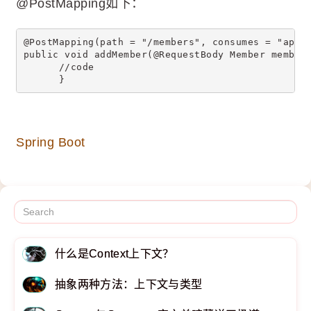
@PostMapping如下：
@PostMapping(path = "/members", consumes = "appl
public void addMember(@RequestBody Member member
      //code
      }
Spring Boot
什么是Context上下文？
抽象两种方法：上下文与类型