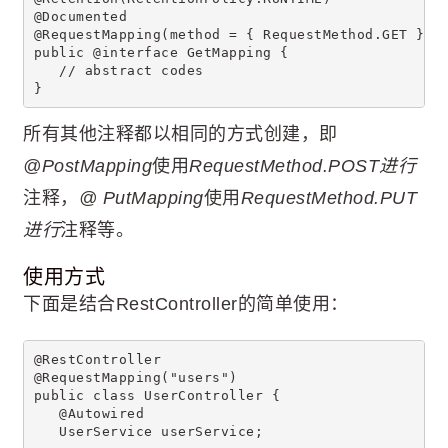
@Documented
@RequestMapping(method = { RequestMethod.GET })
public @interface GetMapping {
   // abstract codes
}
所有其他注释都以相同的方式创建，即
@PostMapping
使用
RequestMethod.POST进行
注释，
@ PutMapping
使用
RequestMethod.PUT
进行
注释等。
使用方式
下面是结合RestController的简单使用：
@RestController
@RequestMapping("users")
public class UserController {
   @Autowired
   UserService userService;