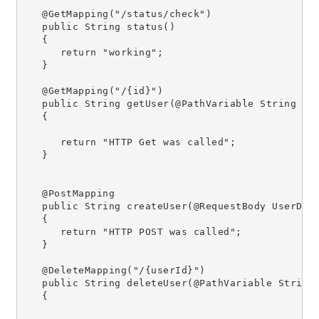
   @GetMapping("/status/check")
   public String status()
   {
      return "working";
   }
   @GetMapping("/{id}")
   public String getUser(@PathVariable String id
   {
      return "HTTP Get was called";
   }
   @PostMapping
   public String createUser(@RequestBody UserDet
   {
      return "HTTP POST was called";
   }
   @DeleteMapping("/{userId}")
   public String deleteUser(@PathVariable String
   {