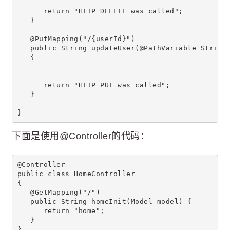
      return "HTTP DELETE was called";
   }
   @PutMapping("/{userId}")
   public String updateUser(@PathVariable String
   {
      return "HTTP PUT was called";
   }
}
下面是使用@Controller的代码：
@Controller
public class HomeController
{
   @GetMapping("/")
   public String homeInit(Model model) {
      return "home";
   }
}