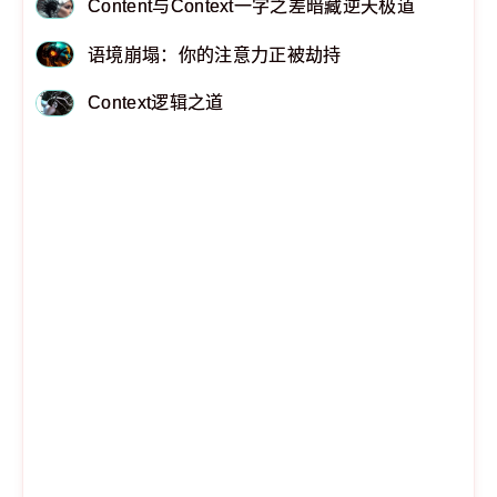
Content与Context一字之差暗藏逆天极道
语境崩塌：你的注意力正被劫持
Context逻辑之道