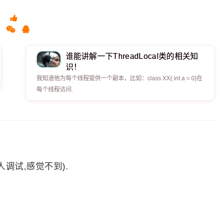
谁能讲解一下ThreadLocal类的相关知
识！
我知道他为每个线程提供一个副本，比如：class XX{ int a = 0}在
每个线程访问.
调试,感觉不到).