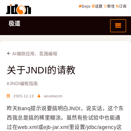
Dojo
话题
新佳
订阅
极道
AI端侧应用、氛围编程
关于JNDI的请教
#
JNDI编程指南
2005-12-13
woodworm
昨天Banq提示说要搞明白JNDI，说实话，这个东
西我总是搞的稀里糊涂。虽然有些试验中也能通
过在web.xml或ejb-jar.xml里设置/jdbc/agency这