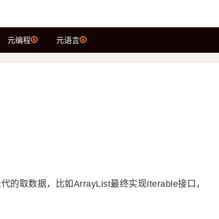
元编程
元语言
来迭代的取数据，比如ArrayList最终实现Iterable接口，