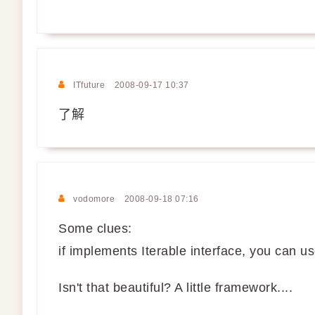
ITfuture
2008-09-17 10:37
了解
vodomore
2008-09-18 07:16
Some clues:
if implements Iterable interface, you can use
Isn't that beautiful? A little framework....