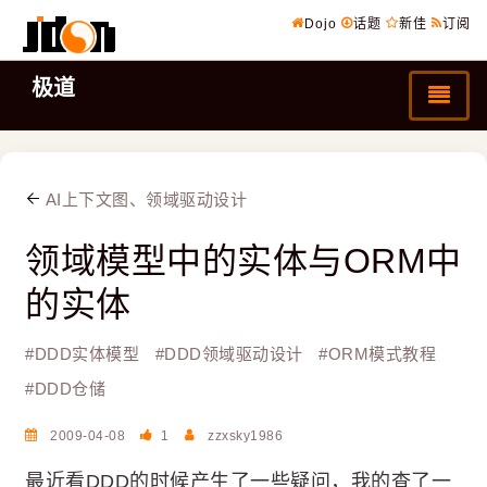
Dojo
话题
新佳
订阅
极道
AI上下文图、领域驱动设计
领域模型中的实体与ORM中
的实体
#
DDD实体模型
#
DDD领域驱动设计
#
ORM模式教程
#
DDD仓储
2009-04-08
1
zzxsky1986
最近看DDD的时候产生了一些疑问，我的查了一