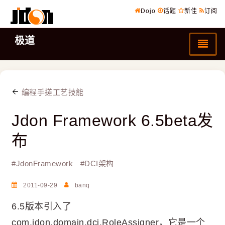
Dojo
话题
新佳
订阅
极道
编程手搓工艺技能
Jdon Framework 6.5beta发
布
#
JdonFramework
#
DCI架构
2011-09-29
banq
6.5版本引入了
com.jdon.domain.dci.RoleAssigner，它是一个