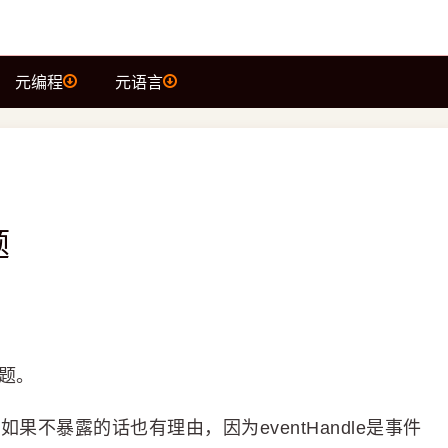
元编程
元语言
题
问题。
问么？如果不暴露的话也有理由，因为eventHandle是事件