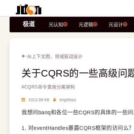
极道
元认知
元逻辑
元设计
AI上下文图、领域驱动设计
关于CQRS的一些高级问
#
CQRS命令查询分离架构
2012-09-08
brighthas
我想问banq和各位一些CQRS的具体的一些
1. 对eventHandles暴露CQRS框架的访