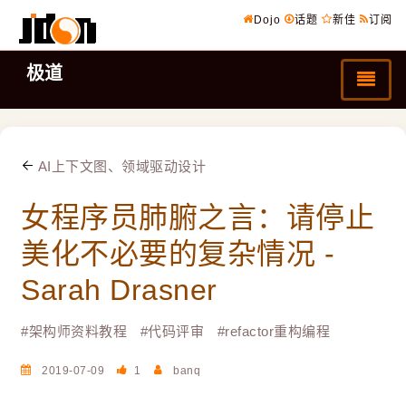
Dojo
话题
新佳
订阅
极道
AI上下文图、领域驱动设计
女程序员肺腑之言：请停止
美化不必要的复杂情况 -
#
架构师资料教程
#
代码评审
#
refactor重构编程
2019-07-09
1
banq