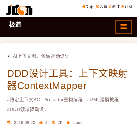
Dojo
话题
新佳
订阅
极道
AI上下文图、领域驱动设计
DDD设计工具：上下文映射
器ContextMapper
#
限定上下文BC
#
refactor重构编程
#
UML建模教程
#
DDD领域驱动设计
2019-09-03
2
2K
banq