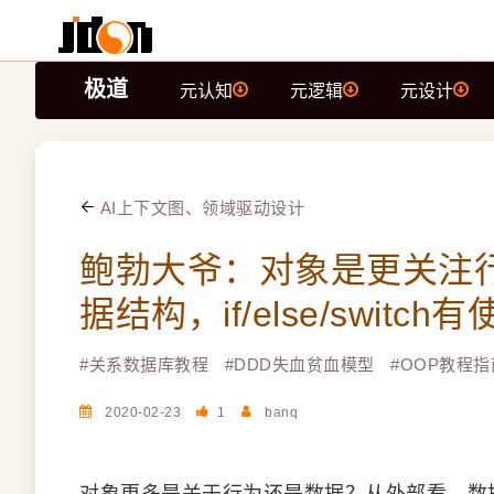
极道
元认知
元逻辑
元设计
AI上下文图、领域驱动设计
鲍勃大爷：对象是更关注
据结构，if/else/switc
#
关系数据库教程
#
DDD失血贫血模型
#
OOP教程指
2020-02-23
1
banq