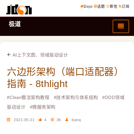
Dojo
话题
新佳
订阅
极道
AI上下文图、领域驱动设计
六边形架构（端口适配器）
指南 - 8thlight
#
Clean整洁架构教程
#
技术架构与体系结构
#
DDD领域
驱动设计
#
微服务架构
2021-05-31
4
3K
banq