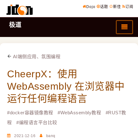
Dojo
话题
新佳
订阅
极道
AI端侧应用、氛围编程
CheerpX：使用
WebAssembly 在浏览器中
运行任何编程语言
#
docker容器镜像教程
#
WebAssembly教程
#
RUST教
程
#
编程语言平台比较
2021-12-16
banq