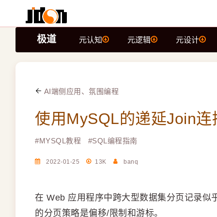
极道
元认知
元逻辑
元设计
AI端侧应用、氛围编程
使用MySQL的递延Join连
#
MYSQL教程
#
SQL编程指南
2022-01-25
13K
banq
在 Web 应用程序中跨大型数据集分页记录
的分页策略是偏移/限制和游标。