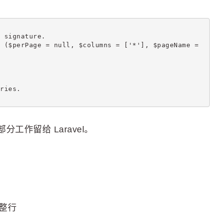
 signature.
 ($perPage = null, $columns = ['*'], $pageName = 
ries.
作留给 Laravel。
整行