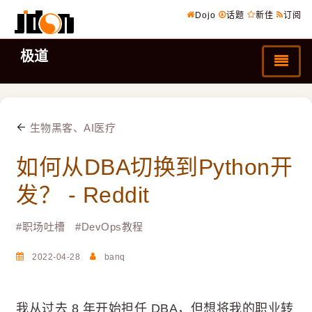
Dojo
话题
新佳
订阅
极道
生物黑客、AI医疗
如何从DBA切换到Python开
发？ - Reddit
#
职场吐槽
#
DevOps教程
2022-04-28
banq
我从过去 8 年开始担任 DBA，但想将我的职业转