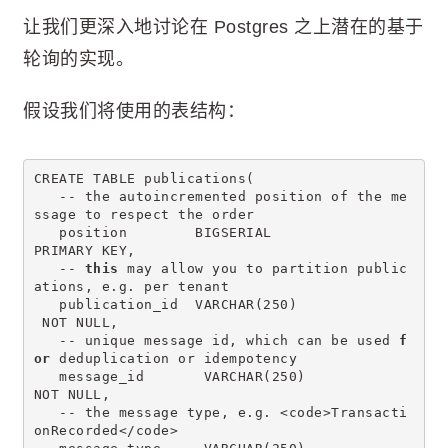
让我们更深入地讨论在 Postgres 之上潜在的基于
轮询的实现。
假设我们将使用的表结构：
CREATE TABLE publications(
   -- the autoincremented position of the me
ssage to respect the order
   position        BIGSERIAL                 
PRIMARY KEY,
   -- 
this
 may allow you to partition public
ations, e.g. per tenant
   publication_id  VARCHAR(250)             
 NOT NULL,
   -- unique message id, which can be used 
f
or
 deduplication or idempotency
   message_id       VARCHAR(250)             
NOT NULL,
   -- the message type, e.g. <code>Transacti
onRecorded</code>