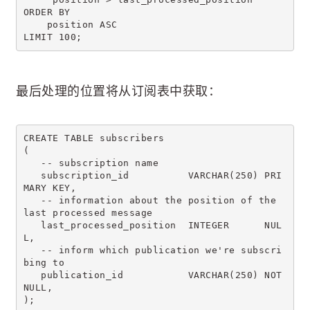
ORDER BY
    position ASC
LIMIT 100;
最后处理的位置将从订阅表中获取：
CREATE TABLE subscribers
(
   -- subscription name
   subscription_id          VARCHAR(250) PRI
MARY KEY,
   -- information about the position of the 
last processed message
   last_processed_position  INTEGER      NUL
L,
   -- inform which publication we're subscri
bing to
   publication_id           VARCHAR(250) NOT 
NULL,
);