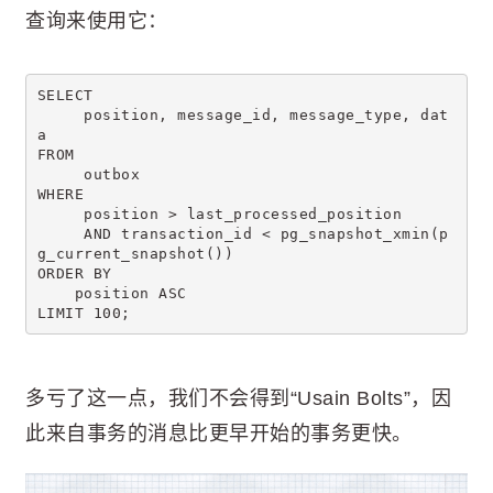
查询来使用它：
SELECT 
     position, message_id, message_type, dat
a
FROM
     outbox
WHERE
     position > last_processed_position
     AND transaction_id < pg_snapshot_xmin(p
g_current_snapshot())
ORDER BY
    position ASC
LIMIT 100;
多亏了这一点，我们不会得到“Usain Bolts”，因
此来自事务的消息比更早开始的事务更快。