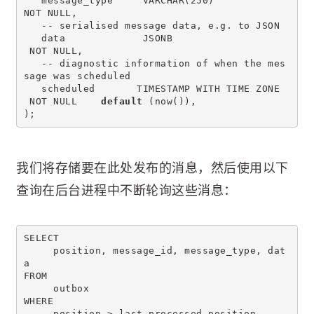
   message_type     VARCHAR(250)             
NOT NULL,
   -- serialised message data, e.g. to JSON
   data             JSONB                   
 NOT NULL,
   -- diagnostic information of when the mes
sage was scheduled
   scheduled       TIMESTAMP WITH TIME ZONE 
 NOT NULL    
default
 (now()),
);
我们将存储要在此处发布的消息，然后使用以下
查询在后台进程中不断轮询这些消息：
SELECT 
     position, message_id, message_type, dat
a
FROM
     outbox
WHERE
     position > last_processed_position