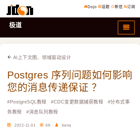
Dojo
话题
新佳
订阅
极道
AI上下文图、领域驱动设计
Postgres 序列问题如何影响
您的消息传递保证 ？
#
PostgreSQL教程
#
CDC变更数据捕获教程
#
分布式事
务教程
#
消息队列教程
2022-11-01
6K
banq