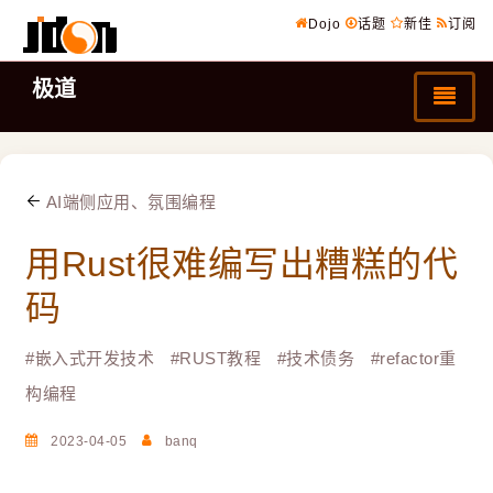
Dojo
话题
新佳
订阅
极道
AI端侧应用、氛围编程
用Rust很难编写出糟糕的代
码
#
嵌入式开发技术
#
RUST教程
#
技术债务
#
refactor重
构编程
2023-04-05
banq