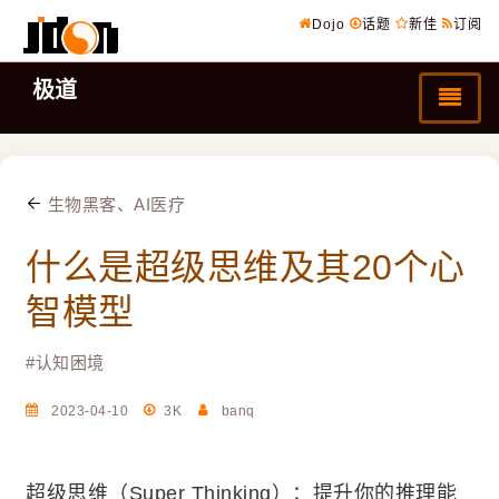
Dojo
话题
新佳
订阅
极道
生物黑客、AI医疗
什么是超级思维及其20个心
智模型
#
认知困境
2023-04-10
3K
banq
超级思维（Super Thinking）：提升你的推理能