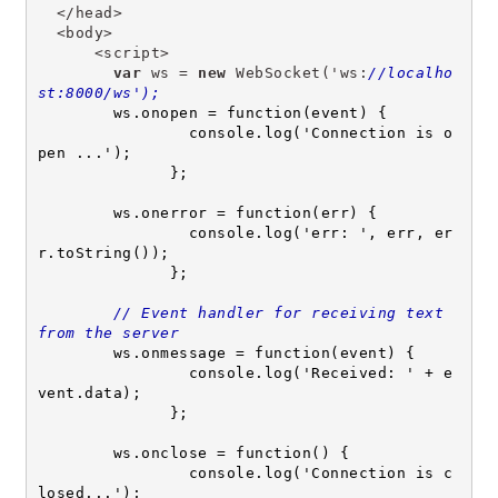
  </head>
  <body>
      <script>
var
 ws = 
new
 WebSocket('ws:
//localho
st:8000/ws');
        ws.onopen = function(event) {
                console.log('Connection is o
pen ...');
              };
        ws.onerror = function(err) {
                console.log('err: ', err, er
r.toString());
              };
// Event handler for receiving text 
from the server
        ws.onmessage = function(event) {
                console.log('Received: ' + e
vent.data);
              };
        ws.onclose = function() {
                console.log('Connection is c
losed...');