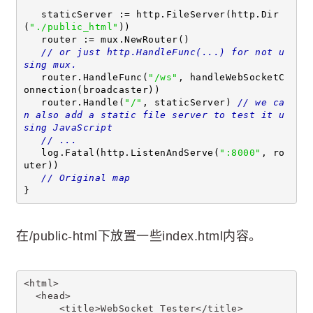
   staticServer := http.FileServer(http.Dir
(
"./public_html"
))
   router := mux.NewRouter()
// or just http.HandleFunc(...) for not u
sing mux.
   router.HandleFunc(
"/ws"
, handleWebSocketC
onnection(broadcaster))
   router.Handle(
"/"
, staticServer) 
// we ca
n also add a static file server to test it u
sing JavaScript
// ... 
   log.Fatal(http.ListenAndServe(
":8000"
, ro
uter))
// Original map
}
在/public-html下放置一些index.html内容。
<html>
  <head>
      <title>WebSocket Tester</title>