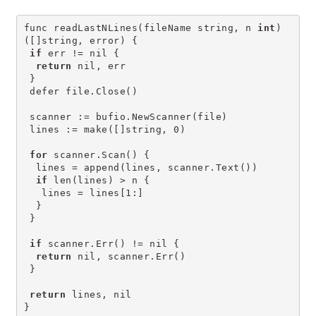
func readLastNLines(fileName string, n 
int
) 
([]string, error) {
if
 err != nil {
return
 nil, err
 }
 defer file.Close()
 scanner := bufio.NewScanner(file)
 lines := make([]string, 0)
for
 scanner.Scan() {
  lines = append(lines, scanner.Text())
if
 len(lines) > n {
   lines = lines[1:]
  }
 }
if
 scanner.Err() != nil {
return
 nil, scanner.Err()
 }
return
 lines, nil
}