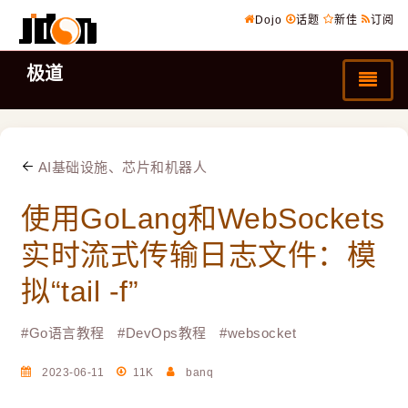
Dojo
话题
新佳
订阅
极道
AI基础设施、芯片和机器人
使用GoLang和WebSockets
实时流式传输日志文件：模
拟“tail -f”
#
Go语言教程
#
DevOps教程
#
websocket
2023-06-11
11K
banq