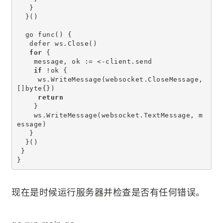
   }
  }()
  go func() {
   defer ws.Close()
for
 {
    message, ok := <-client.send
if
 !ok {
     ws.WriteMessage(websocket.CloseMessage, 
[]byte{})
return
    }
    ws.WriteMessage(websocket.TextMessage, m
essage)
   }
  }()
 }
}
现在是时候运行服务器并检查是否有任何错误。