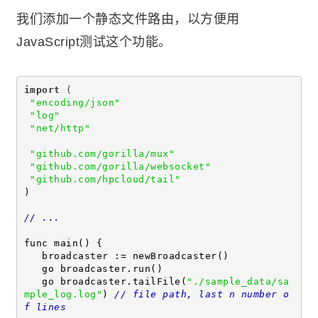
我们添加一个静态文件路由，以方便用
JavaScript测试这个功能。
import
 (
"encoding/json"
"log"
"net/http"
"github.com/gorilla/mux"
"github.com/gorilla/websocket"
"github.com/hpcloud/tail"
)
// ...
func main() {
   broadcaster := newBroadcaster()
   go broadcaster.run()
   go broadcaster.tailFile(
"./sample_data/sa
mple_log.log"
) 
// file path, last n number o
f lines