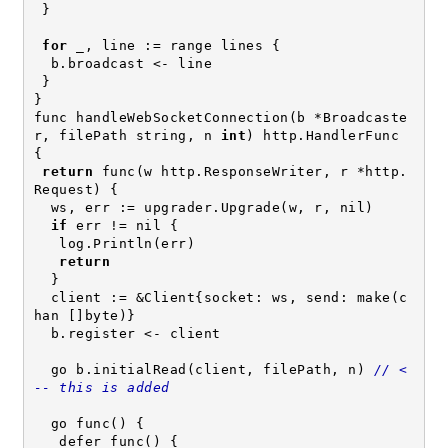
 }
for
 _, line := range lines {
  b.broadcast <- line
 }
}
func handleWebSocketConnection(b *Broadcaste
r, filePath string, n 
int
) http.HandlerFunc 
{
return
 func(w http.ResponseWriter, r *http.
Request) {
  ws, err := upgrader.Upgrade(w, r, nil)
if
 err != nil {
   log.Println(err)
return
  }
  client := &Client{socket: ws, send: make(c
han []byte)}
  b.register <- client
  go b.initialRead(client, filePath, n) 
// <
-- this is added
  go func() {
   defer func() {