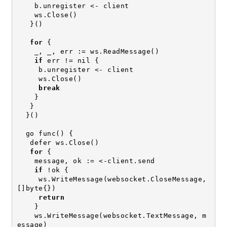
    b.unregister <- client
    ws.Close()
   }()
for
 {
    _, _, err := ws.ReadMessage()
if
 err != nil {
     b.unregister <- client
     ws.Close()
break
    }
   }
  }()
  go func() {
   defer ws.Close()
for
 {
    message, ok := <-client.send
if
 !ok {
     ws.WriteMessage(websocket.CloseMessage, 
[]byte{})
return
    }
    ws.WriteMessage(websocket.TextMessage, m
essage)