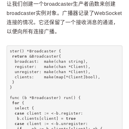
让我们创建一个broadcaster生产者函数来创建
broadcaster实例对象。广播器记录了WebSocket
连接的情况。它还保留了一个接收消息的通道，
以便向所有连接广播。
ster() *Broadcaster {
return
 &Broadcaster{
  broadcast:  make(chan string),
  register:   make(chan *Client),
  unregister: make(chan *Client),
  clients:    make(map[*Client]bool),
 }
}
func (b *Broadcaster) run() {
for
 {
  select {
case
 client := <-b.register:
   b.clients[client] = 
true
case
 client := <-b.unregister:
if
 _, ok := b.clients[client]; ok {