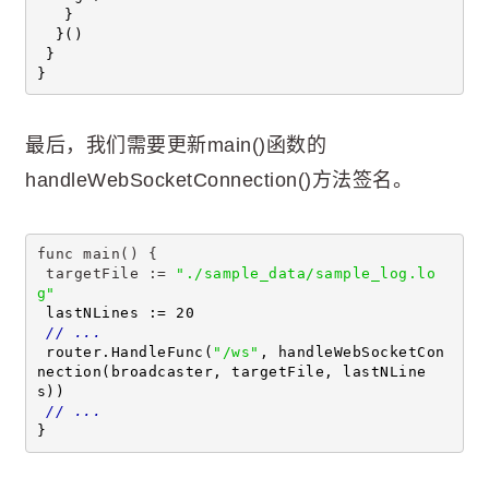
   }
  }()
 }
}
最后，我们需要更新main()函数的
handleWebSocketConnection()方法签名。
func main() {
 targetFile := 
"./sample_data/sample_log.lo
g"
 lastNLines := 20
// ...
 router.HandleFunc(
"/ws"
, handleWebSocketCon
nection(broadcaster, targetFile, lastNLine
s))
// ...
}