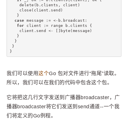
    delete(b.clients, client)
    close(client.send)
   }
case
 message := <-b.broadcast:
for
 client := range b.clients {
    client.send <- []byte(message)
   }
  }
 }
}
我们可以使用
这个
Go 包对文件进行“拖尾”读取。
所以，我们可以在我们的代码中包含这个包。
它将把这几行文字发送到广播器broadcaster，广
播器broadcaster将它们发送到send通道--一个我
们将定义的Go例程。