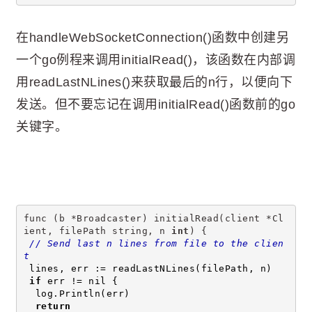
在handleWebSocketConnection()函数中创建另
一个go例程来调用initialRead()，该函数在内部调
用readLastNLines()来获取最后的n行，以便向下
发送。但不要忘记在调用initialRead()函数前的go
关键字。
func (b *Broadcaster) initialRead(client *Cl
ient, filePath string, n 
int
) {
// Send last n lines from file to the clien
t
 lines, err := readLastNLines(filePath, n)
if
 err != nil {
  log.Println(err)
return