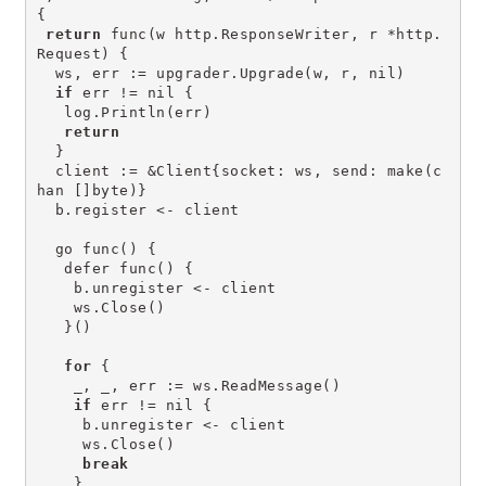
{
return
 func(w http.ResponseWriter, r *http.
Request) {
  ws, err := upgrader.Upgrade(w, r, nil)
if
 err != nil {
   log.Println(err)
return
  }
  client := &Client{socket: ws, send: make(c
han []byte)}
  b.register <- client
  go func() {
   defer func() {
    b.unregister <- client
    ws.Close()
   }()
for
 {
    _, _, err := ws.ReadMessage()
if
 err != nil {
     b.unregister <- client
     ws.Close()
break
    }