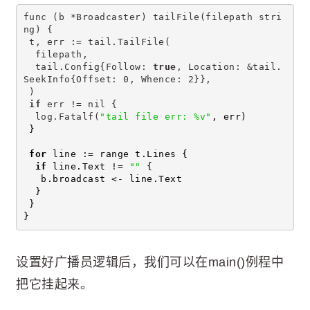
func (b *Broadcaster) tailFile(filepath stri
ng) {
 t, err := tail.TailFile(
  filepath,
  tail.Config{Follow: 
true
, Location: &tail.
SeekInfo{Offset: 0, Whence: 2}},
 )
if
 err != nil {
  log.Fatalf(
"tail file err: %v"
, err)
 }
for
 line := range t.Lines {
if
 line.Text != 
""
 {
   b.broadcast <- line.Text
  }
 }
}
设置好广播员逻辑后，我们可以在main()例程中
把它挂起来。