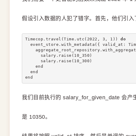
假设引入数据的人犯了错字。首先，他们引入了 1
Timecop.travel(Time.utc(2022, 3, 1)) 
do
  event_store.with_metadata({ valid_at: Tim
    aggregate_root_repository.with_aggregat
      salary.raise(10_350)
      salary.raise(10_300)
    end
  end
end
我们目前执行的 salary_for_given_date 
是 10350。