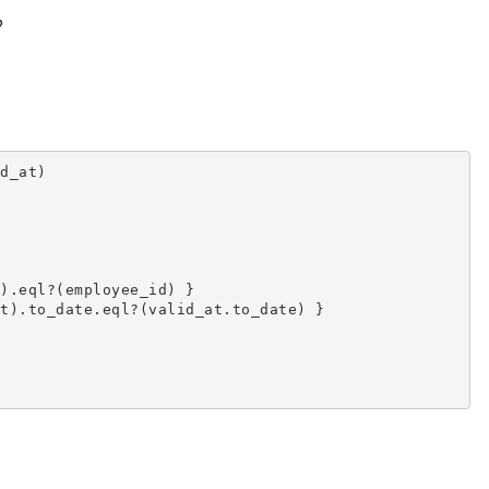
？
d_at)
).eql?(employee_id) }
t).to_date.eql?(valid_at.to_date) }