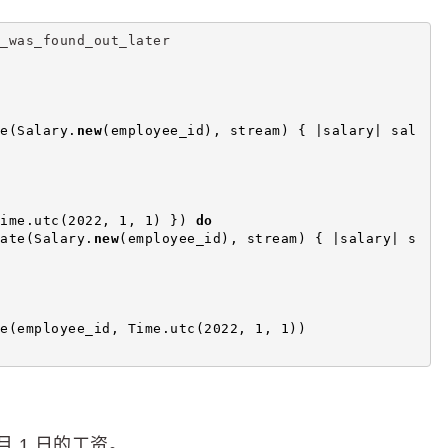
_was_found_out_later
e(Salary.
new
(employee_id), stream) { |salary| sal
ime.utc(2022, 1, 1) }) 
do
ate(Salary.
new
(employee_id), stream) { |salary| s
e(employee_id, Time.utc(2022, 1, 1))
月 1 日的工资。