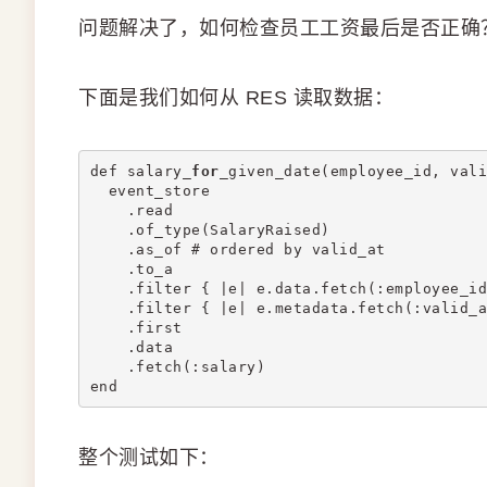
问题解决了，如何检查员工工资最后是否正确
下面是我们如何从 RES 读取数据：
def salary_
for
_given_date(employee_id, vali
  event_store
    .read
    .of_type(SalaryRaised)
    .as_of # ordered by valid_at
    .to_a
    .filter { |e| e.data.fetch(:employee_id
    .filter { |e| e.metadata.fetch(:valid_a
    .first
    .data
    .fetch(:salary)
end
整个测试如下：