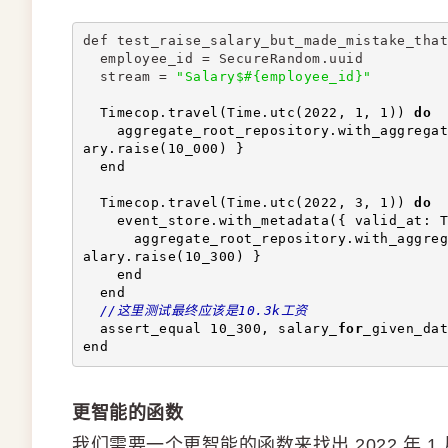
def test_raise_salary_but_made_mistake_that
  employee_id = SecureRandom.uuid
  stream = 
"Salary$#{employee_id}"
  Timecop.travel(Time.utc(2022, 1, 1)) 
do
    aggregate_root_repository.with_aggregat
ary.raise(10_000) }
  end
  Timecop.travel(Time.utc(2022, 3, 1)) 
do
    event_store.with_metadata({ valid_at: T
      aggregate_root_repository.with_aggreg
alary.raise(10_300) }
    end
  end
//这里测试最终应该是10.3k工资
  assert_equal 10_300, salary_
for
_given_dat
end
更智能的函数
我们需要一个更智能的函数来找出 2022 年 1 