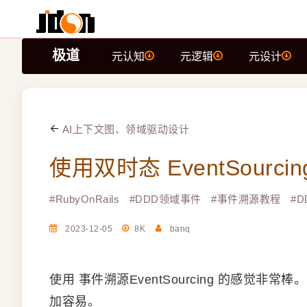
极道
元认知
元逻辑
元设计
AI上下文图、领域驱动设计
使用双时态 EventSour
#
RubyOnRails
#
DDD领域事件
#
事件溯源教程
#
D
2023-12-05
8K
banq
使用 事件溯源EventSourcing 的感
加容易。