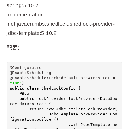
spring:5.10.2'
implementation
'net.javacrumbs.shedlock:shedlock-provider-
jdbc-template:5.10.2'
配置：
@Configuration
@EnableScheduling
@EnableSchedulerLock(defaultLockAtMostFor = 
"10m"
)
public
class
 ShedLockConfig {
    @Bean
public
 LockProvider lockProvider(DataSou
rce dataSource) {
return
new
 JdbcTemplateLockProvider(
                JdbcTemplateLockProvider.Con
figuration.builder()
                        .withJdbcTemplate(
ne