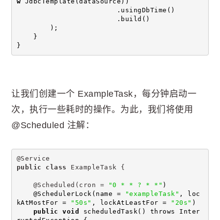
w
 JdbcTemplate(dataSource))
                        .usingDbTime()
                        .build()
        );
    }
}
让我们创建一个 ExampleTask，每分钟启动一
次，执行一些耗时的操作。为此，我们将使用
@Scheduled 注解：
@Service
public
class
 ExampleTask {
    @Scheduled(cron = 
"0 * * ? * *"
)
    @SchedulerLock(name = 
"exampleTask"
, loc
kAtMostFor = 
"50s"
, lockAtLeastFor = 
"20s"
)
public
void
 scheduledTask() throws Inter