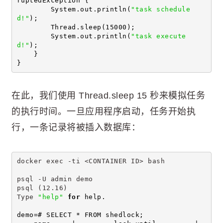
ruptedException {
        System.out.println(
"task schedule
d!"
);
        Thread.sleep(15000);
        System.out.println(
"task execute
d!"
);
    }
}
在此，我们使用 Thread.sleep 15 秒来模拟任务
的执行时间。一旦应用程序启动，任务开始执
行，一条记录将被插入数据库：
docker exec -ti <CONTAINER ID> bash
psql -U admin demo
psql (12.16)
Type 
"help"
for
 help.
demo=# SELECT * FROM shedlock;