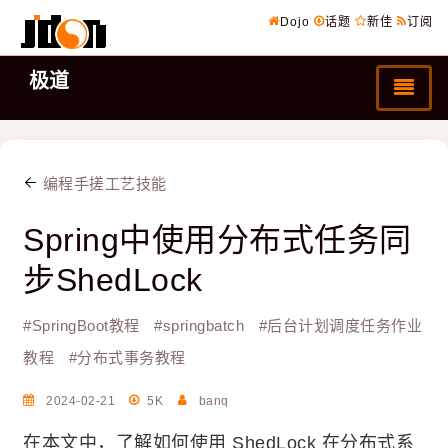
Dojo
话题
新佳
订阅
极道
编程手搓工艺技能
Spring中使用分布式任务同
步ShedLock
#
SpringBoot教程
#
springbatch
#
后台计划调度任务作业
教程
#
分布式事务教程
2024-02-21
5K
banq
在本文中，了解如何使用 ShedLock 在分布式系