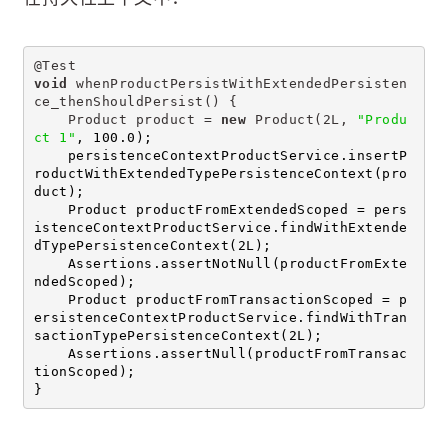
@Test
void
 whenProductPersistWithExtendedPersisten
ce_thenShouldPersist() {
    Product product = 
new
 Product(2L, 
"Produ
ct 1"
, 100.0);
    persistenceContextProductService.insertP
roductWithExtendedTypePersistenceContext(pro
duct);
    Product productFromExtendedScoped = pers
istenceContextProductService.findWithExtende
dTypePersistenceContext(2L);
    Assertions.assertNotNull(productFromExte
ndedScoped);
    Product productFromTransactionScoped = p
ersistenceContextProductService.findWithTran
sactionTypePersistenceContext(2L);
    Assertions.assertNull(productFromTransac
tionScoped);
}