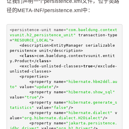
让我们声明一个persistence.xml文件，位于类路
径的META-INF/persistence.xml中：
<persistence-unit name=
"com.baeldung.context
vsunit.h2_persistence_unit"
 transaction-type
=
"RESOURCE_LOCAL"
>
    <description>EntityManager serializable 
persistence unit</description>
    <
class
>com.baeldung.contextvsunit.entit
y.Product</
class
>
    <exclude-unlisted-classes>
true
</exclude-
unlisted-classes>
    <properties>
        <property name=
"hibernate.hbm2ddl.au
to"
 value=
"update"
/>
        <property name=
"hibernate.show_sql"
value=
"true"
/>
        <property name=
"hibernate.generate_s
tatistics"
 value=
"false"
/>
        <property name=
"hibernate.dialect"
 v
alue=
"org.hibernate.dialect.H2Dialect"
/>
        <property name=
"jakarta.persistence.
jdbc.driver"
 value=
"org.h2.Driver"
/>