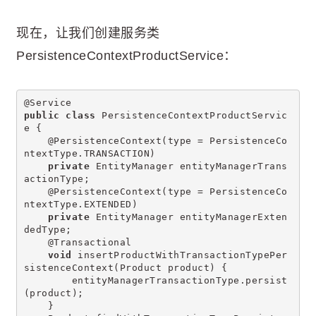
现在，让我们创建服务类
PersistenceContextProductService：
@Service
public
class
 PersistenceContextProductServic
e {
    @PersistenceContext(type = PersistenceCo
ntextType.TRANSACTION)
private
 EntityManager entityManagerTrans
actionType;
    @PersistenceContext(type = PersistenceCo
ntextType.EXTENDED)
private
 EntityManager entityManagerExten
dedType;
    @Transactional
void
 insertProductWithTransactionTypePer
sistenceContext(Product product) {
        entityManagerTransactionType.persist
(product);
    }