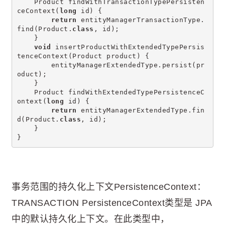
    Product findWithTransactionTypePersisten
ceContext(
long
 id) {
return
 entityManagerTransactionType.
find(Product.
class
, id);
    }
void
 insertProductWithExtendedTypePersis
tenceContext(Product product) {
        entityManagerExtendedType.persist(pr
oduct);
    }
    Product findWithExtendedTypePersistenceC
ontext(
long
 id) {
return
 entityManagerExtendedType.fin
d(Product.
class
, id);
    }
}
事务范围的持久化上下文PersistenceContext：
TRANSACTION PersistenceContext类型是 JPA
中的默认持久化上下文。在此类型中，