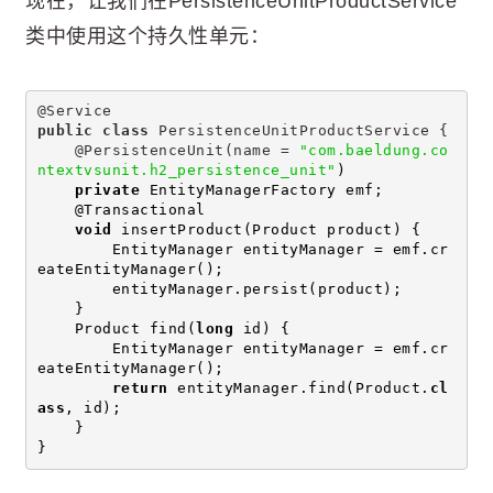
现在，让我们在PersistenceUnitProductService
类中使用这个持久性单元：
@Service
public
class
 PersistenceUnitProductService {
    @PersistenceUnit(name = 
"com.baeldung.co
ntextvsunit.h2_persistence_unit"
)
private
 EntityManagerFactory emf;
    @Transactional
void
 insertProduct(Product product) {
        EntityManager entityManager = emf.cr
eateEntityManager();
        entityManager.persist(product);
    }
    Product find(
long
 id) {
        EntityManager entityManager = emf.cr
eateEntityManager();
return
 entityManager.find(Product.
cl
ass
, id);
    }
}