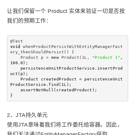
让我们保留一个 Product 实体来验证一切是否按
我们的预期工作：
@Test
void
 whenProductPersistWithEntityManagerFact
ory_thenShouldPersist() {
    Product p = 
new
 Product(1L, 
"Product 1"
, 
100.0);
    persistenceUnitProductService.insertProd
uct(p);
    Product createdProduct = persistenceUnit
ProductService.find(1L);
    assertNotNull(createdProduct);
}
2、JTA持久单元
使用JTA意味着我们将工作委托给容器。因此，
我们无法通过EntityManagerFactory获取