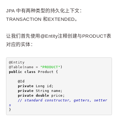
JPA 中有两种类型的持久化上下文：
TRANSACTION 和EXTENDED。
让我们首先使用@Entity注释创建与PRODUCT表
对应的实体：
@Entity
@Table(name = 
"PRODUCT"
)
public
class
 Product {
    @Id
private
 Long id;
private
 String name;
private
double
 price;
// standard constructor, getters, setter
s
}