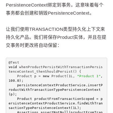
PersistenceContext绑定到事务。这意味着每个
事务都会创建和销毁PersistenceContext。
让我们使用TRANSACTION类型持久化上下文来
持久化产品。我们将保存Product实体，并且在提
交事务时更改将自动保留：
@Test
void
 whenProductPersistWithTransactionPersis
tenceContext_thenShouldPersist() {
    Product p = 
new
 Product(1L, 
"Product 1"
, 
100.0);
    persistenceContextProductService.insertP
roductWithTransactionTypePersistenceContext
(p);
    Product productFromTransactionScoped = p
ersistenceContextProductService.findWithTran
sactionTypePersistenceContext(1L);
    Assertions.assertNotNull(productFromTran