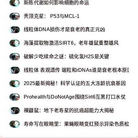
新陈代谢如何影响细胞的命运
秃顶克星： P53与MCL-1
线粒体DNA损伤才是衰老的真正元凶
海藻提取物激活SIRT6，老年雄鼠重整雄风
破解少吃续命之谜：硫化氢H2S是关键
线粒体 表观遗传 端粒和rDNAs谁是衰老根本原因？
2025最新揭秘！科学认证的五大冻龄抗衰基因
Prohealth与DoNotAge围绕Sirt6互黑打口水仗
​​​​​​​裸鼹鼠：地下老寿星的抗癌超能力大揭秘
寿命写在眼睛里：果蝇眼睛变红预示异染色质松垮