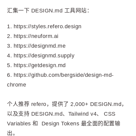
汇集一下 DESIGN.md 工具网站：
1. https://styles.refero.design
2. https://neuform.ai
3. https://designmd.me
4. https://designmd.supply
5. https://getdesign.md
6. https://github.com/bergside/design-md-
chrome
个人推荐 refero，提供了 2,000+ DESIGN.md，
以及支持 DESIGN.md、Tailwind v4、 CSS
Variables 和 Design Tokens 最全面的配置输
出。