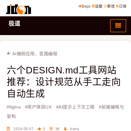
Dojo
话题
新佳
订阅
极道
AI端侧应用、氛围编程
六个DESIGN.md工具网站
推荐：设计规范从手工走向
自动生成
#
figma
#
用户体验UX
#
AI提示上下文工程
#
前端编程与
架构
2026-05-07
2
3K
banq