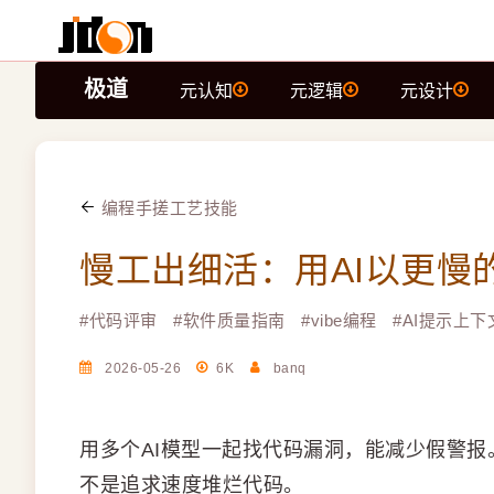
极道
元认知
元逻辑
元设计
编程手搓工艺技能
慢工出细活：用AI以更慢
#
代码评审
#
软件质量指南
#
vibe编程
#
AI提示上下
2026-05-26
6K
banq
用多个AI模型一起找代码漏洞，能减少假警
不是追求速度堆烂代码。