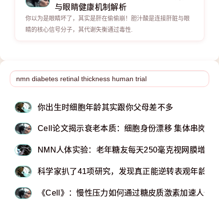
与眼睛健康机制解析
你以为是眼睛坏了，其实是肝在偷偷崩！胆汁酸是连接肝脏与眼
睛的核心信号分子，其代谢失衡通过毒性.
你出生时细胞年龄其实跟你父母差不多
Cell论文揭示衰老本质：细胞身份漂移 集体串岗
NMN人体实验：老年糖友每天250毫克视网膜增厚
科学家扒了41项研究，发现真正能逆转表观年龄的
《Cell》：慢性压力如何通过糖皮质激素加速人体