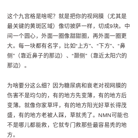
这个九宫格是啥呢？就是把你的视网膜（尤其是
最关键的黄斑区域）像切披萨一样，切成9块。中
间一个圆心，外面一圈像甜甜圈，再外面一圈更
大。每一块都有名字，比如“上方”、“下方”、“鼻
侧”（靠近鼻子的那边）、“颞侧”（靠近太阳穴的
那边）。
为啥要分这么细？因为糖尿病和衰老对视网膜的
伤害不是均匀的，有的地方先变薄，有的地方后
变薄。就像你家草坪，有的地方阳光好草长得茂
盛，有的地方老被人踩，草就秃了。NMN可能也
不是哪儿都能救，它就专门救那些最容易秃的地
方。