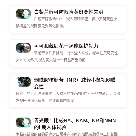
白藜芦醇可防眼睛黄斑变性失明
白藜芦醇激活SIRT1减少眼睛炎症，保护黄斑变性小
鼠模型的视网膜免受氧化损伤。 .
可可和藏红花一起能保护视力
衰老带来许多挑战，对一些人来说，老年性黄斑变性
(AMD) 导致的视力丧失是一个日益严重的问.
烟酰胺核糖苷（NR）减轻小鼠视网膜
变性
研究目的：小胶质细胞（大脑里的"保安细胞"）一旦被激活，会引
发视网膜退化病变，导致眼睛内部发.
青光眼：比较NA、NAM、NR和NMN
的II期人体试验
本临床试验的目的是确定口服补充不同的烟酰胺腺嘌呤二核苷酸