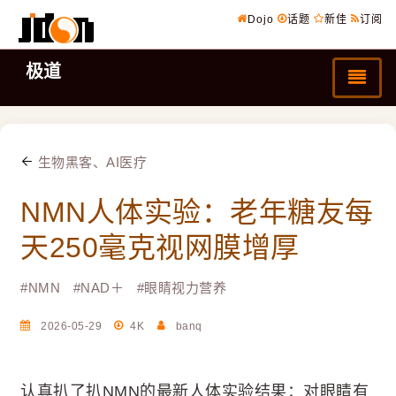
Dojo
话题
新佳
订阅
极道
生物黑客、AI医疗
NMN人体实验：老年糖友每
天250毫克视网膜增厚
#
NMN
#
NAD＋
#
眼睛视力营养
2026-05-29
4K
banq
认真扒了扒NMN的最新人体实验结果：对眼睛有