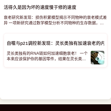
是大多数相互关联的衰老特征所表现出的现象！ 端粒太短
会触发假警报，让造血系统一直
活得久是因为坏的速度慢于修的速度
衰老研究新发现：损伤积累模型揭示不同物种的衰老模式差
异 一项新研究通过数学模型分析不同物种的生存数据，发
现寿命长短的关键在于损伤产生的速度，而不是修复能力。
研究还揭示了两种截然不同的衰老模式。 “损伤”是
自噬与p21调控新发现：灵长类独有加速衰老的内鬼R
灵长类独有的RNA链如何加速细胞衰老！ 一个
本来应该保护你的基因零件，结果在灵长类动
物身体里偷偷变成了加速衰老的内鬼。 科学家
刚发现这条叫“LncRNA”的RNA链在人类和猴
子身上特别活跃，但在老鼠身上就