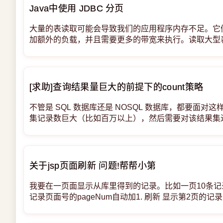
Java中使用 JDBC 分页
大量的表读取可能会导致我们的应用程序内存不足。它
加额外的负载，并且需要更多的带宽来执行。读取大型
使用分页查询。本质上，我们读取数据的子集（页面）
移动到下一页。 在本文中，我们将讨论并实现使用JD
[求助]查询结果量巨大的前提下的count策略
不管是 SQL 数据库还是 NOSQL 数据库，都要面对
集记录数巨大（比如百万以上），然后需要对该结果集进行 
（比如分页查询就需要给出总记录数，这样才能知道总
作非常耗时。请问如何做才能快速的得到结果？索引是
查询结果本身量大的时候，即
关于jsp页面刷新 问题!帮帮小第
我要在一页面显示从库里得到的记录。比如一页10条
记录页面号的pageNum自动加1. 刷新 显示第2页的
框架里显示。该怎么做啊？用什么方法得到pageNum+1
啊？或者给小段代码看看啊