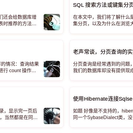
SQL 搜索方法或键集分页 - V
们还会给数据库增
在本文中，我们将了解什么是 SQL 
表时推荐的方法是
集分页，以及为什么在浏览
，处理数据，然后
获取大量数据。 偏移OFFS
BC进行分页的
老声常谈，分页查询的实
这样的情况：查询结果
分页查询是经常遇到的问题
count 操作
我们的数据库却没有提供现成的
页数），这样的操
段，SQLServer提供TOP关键
没有用的，因为当
为常用的ORM方案，也没提供
使用Hibernate连接Sq
记录，显示完一页后
如题 好像是不支持的，hibern
记录，当然都是在同一
同一个SybaseDialect类，没
???谁给我说说