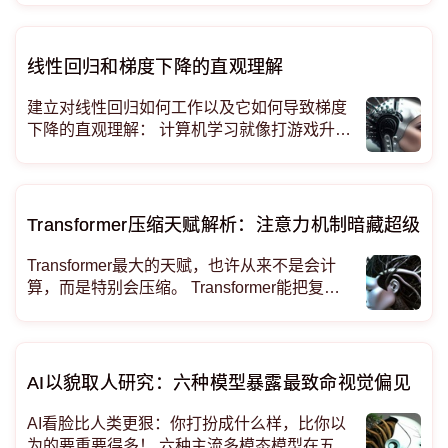
答案。 为啥？
线性回归和梯度下降的直观理解
建立对线性回归如何工作以及它如何导致梯度
下降的直观理解： 计算机学习就像打游戏升
级：从"菜鸟"到"大神"的房价预测之旅 【开场
白】想象你是个刚注册的游戏账号，一开始连
装备都不会买。计算机学习也是这
Transformer压缩天赋解析：注意力机制暗藏超级计
Transformer最大的天赋，也许从来不是会计
算，而是特别会压缩。 Transformer能把复杂
世界塞进了更小的盒子！双指数级简洁性是怎
样炼成的？ Transformer隐藏实力曝光：压缩
能力远超RNN和有限状态机！ICLR 2026重磅
论文
AI以貌取人研究：六种模型暴露最致命视觉偏见
AI看脸比人类更狠：你打扮成什么样，比你以
为的要重要得多！ 六种主流多模态模型在五百