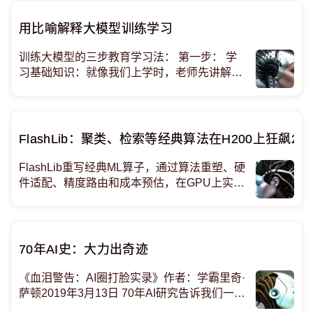
多省时间啊！） 具体咋操作的呢？科学家用了
个叫"XGBoost"的机器学习算法（想象成最强
用比喻解释大模型训练学习
大
训练大模型的三步教育学习法： 第一步： 学
习基础知识：就像我们上学时，老师先讲解基
础知识，帮助我们理解概念。对于大模型（LL
M，这里指大型语言模型）来说，这就是让它
们“读”大量的文本，积累背景上下文知识，相
当于“预习”。
FlashLib：聚类、检索等经典算法在H200上狂飙26
FlashLib重写经典ML算子，通过算法重塑、硬
件适配、精度路由和成本预估，在GPU上实现
数十倍加速，赋能智能体系统。 FlashLib让老
掉牙的机器学习算法在GPU上飞起来
70年AI史：大力出奇迹
《血泪警告：AI圈打脸实录》作者：学霸里奇·
萨顿2019年3月13日 70年AI研究告诉我们一个
真理：大力出奇迹！ 简单粗暴堆算力才是终极