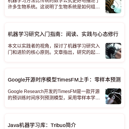
机器学习方法比传统的数学公式更好地描述了
许多生物系统。这说明了生物系统是如何组织
和运作的？ 伽利略的“宇宙密码”：数学是啥？
几百年前，伽利略这个科学界的大神写了一句
很牛的话：“宇宙这本书，你不学会它的语言，
机器学习研究入门指南：阅读、实践与心态修行
本文以实践者的视角，探讨了机器学习研究入
门和进阶的核心原则。文章指出，研究的起步
可以简化为阅读与动手的组合，二者相互促进
形成正反馈循环。针对研究方向选择，建议初
学者关注基础概念而非短期热点。文章借鉴禅
宗思想，讨论了研究中需要的心态：接受灵感
Google开源时序模型TimesFM上手：零样本预测股
的随机性、对实验结果保持平常心、警惕
Google Research开发的TimesFM是一款开源
的预训练时间序列预测模型，采用零样本学习
方式，无需训练即可预测。本文介绍了其解码
器架构、安装方法、核心功能及在加密货币预
测中的应用，强调其免费、本地运行的特点。
Google造了个时间序列
Java机器学习库：Tribuo简介