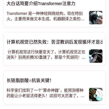
大白话简要介绍Transformer注意力
Transformer 是一种神经网络结构，现在特别
火，主要用来做文本生成、机器翻译之类的任
务。但在 Transformer 之前，大家用的是 RNN
和 LSTM 这种模型来处理序列数据（比如一句
话）。不过，这些模型有个问题：它们不太擅
长处理长距离的依赖关系。因为它们是按顺序
计算机视觉已然失败：苦涩教训后发现循环才是出
处理数据的，很
计算机视觉这行快要变天了，计算机视觉正在
消失？别再折腾3D重建了，那是个死胡同！为
什么你的计算机视觉知识可能快要过期了 我们
以前折腾的那些计算机视觉任务，比如识别图
片里是猫还是狗、给每个像素分类、重建3D模
型，这些事很快就要被扫进历史课本了。</
长链脂肪酸=抗衰关键！
科学家们找到了一个"算命神器"，能预测哪种
药能让小老鼠活得更久！这招可太厉害了，以
后找"长生不老药"就不用等老鼠老死才能知道
结果啦～（就像考试前就能猜到哪道题会错，