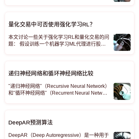
一幅非常严峻的画面——只有 4% 的获胜项目
是使用 TensorFlow 构建的。这与几年前形成
鲜明对比，当时 TensorFlow 拥有深度学习几
乎整个领域。
量化交易中可否使用强化学习RL？
本文讨论一些关于强化学习RL和量化交易的问
题： 假设训练一个机器学习ML代理进行股票
交易：一种方法是为系统提供许多优秀策略的
范例，例如，关于是否在特定时间卖出特定股
票的标注信息。这就是众所周知的监督学习模
式。因为代理试图模仿好的策略，所以无法超
递归神经网络和循环神经网络比较
越它
"递归神经网络"（Recursive Neural Network）
和"循环神经网络"（Recurrent Neural Networ
k, RNN）是两个概念在不同领域中的使用，它
们有一些相似之处，但也存在明显的区别。 什
么是递归神经网络
DeepAR预测算法
DeepAR（Deep Autoregressive）是一种用于