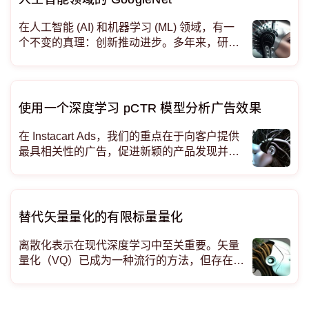
在人工智能 (AI) 和机器学习 (ML) 领域，有一
个不变的真理：创新推动进步。多年来，研究
人员和工程师不断突破人工智能所能实现的界
限，每一次突破都为新的、令人兴奋的可能性
铺平了道路。其中一个突破性的发展就是 Goo
gleNet，它是一种深度卷积神经网络 (CNN) 架
使用一个深度学习 pCTR 模型分析广告效果
构，在计算机视觉及其他领域留
在 Instacart Ads，我们的重点在于向客户提供
最具相关性的广告，促进新颖的产品发现并增
强他们的杂货购物之旅。同时，我们努力通过
提高品牌认知度、增加产品销量和扩大客户范
围来为广告商提供价值。在这个多边市场上实
现这些相互关联的目标需要一种广告服务战略
替代矢量量化的有限标量量化
方法，特别是在管理广告排名的算法方面。
离散化表示在现代深度学习中至关重要。矢量
量化（VQ）已成为一种流行的方法，但存在优
化复杂、编码本规模有限等问题。 该文提出了
有限标量量化（FSQ）--一种更简单、更有竞
争力的替代方法。取代 VQ-VAE 潜在表示中的