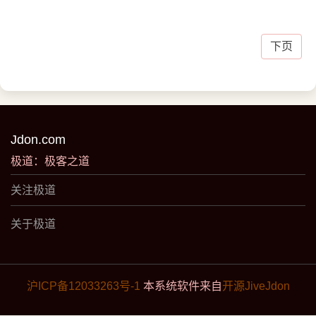
向量量化（VQ）。
下页
Jdon.com
极道：极客之道
关注极道
关于极道
沪ICP备12033263号-1
本系统软件来自
开源JiveJdon