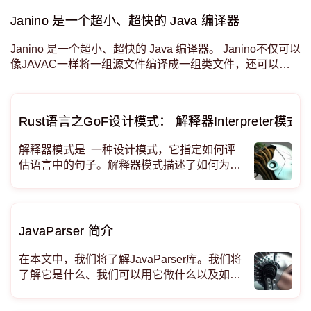
件。通过这种方式，用户不必处理所有单一规则的协调问
题：这是业务规则引擎提供的附加价值。 在这篇文
Janino 是一个超小、超快的 Java 编译器
Janino 是一个超小、超快的 Java 编译器。 Janino不仅可以
像JAVAC一样将一组源文件编译成一组类文件，还可以在
内存中编译 一个Java表达式、 一个块、 一个类体、 一
个.java文件或 一组.java文件 ，加载字节码并直接在正
Rust语言之GoF设计模式： 解释器Interpreter模式
解释器模式是 一种设计模式，它指定如何评
估语言中的句子。解释器模式描述了如何为简
单语言定义语法。 如果一个问题经常发生并且
需要很长的重复步骤来解决它，那么问题实例
可能会用一种简单的语言来表达，并且解释器
对象可以通过解释用这种简单语言编写的句子
JavaParser 简介
来解
在本文中，我们将了解JavaParser库。我们将
了解它是什么、我们可以用它做什么以及如何
使用它。 什么是JavaParser？JavaParser 是
一个用于处理 Java 源代码的开源库。它允许